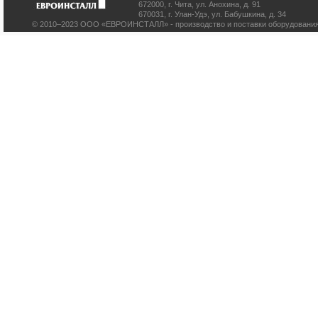
672000
,
г. Чита
,
ул. Анохина, д. 91
670031
,
г. Улан-Удэ
,
ул. Бабушкина, д. 34
© 2010–2023 ООО «ЕВРОИНСТАЛЛ» - производство и поставки оборудования 