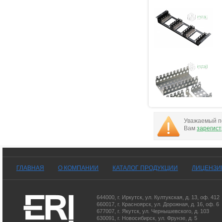
Уважаемый по
Вам
зарегис
ГЛАВНАЯ
О КОМПАНИИ
КАТАЛОГ ПРОДУКЦИИ
ЛИЦЕНЗИ
644000
,
г. Иркутск
,
ул. Култукская, д. 13
, оф. 412
660017
,
г. Красноярск
,
ул. Дорожная, д. 16, оф. 6
677007
,
г. Якутск
,
ул. Чернышевского, д. 103
630091
,
г. Новосибирск
,
ул. Фрунзе, д. 5