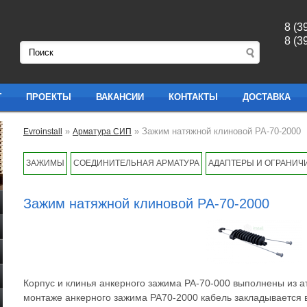
8 (3
8 (3
Г
ПРОЕКТЫ
ВАКАНСИИ
КОНТАКТЫ
ДОСТАВКА
»
» Зажим натяжной клиновой PA-70-2000
Evroinstall
Арматура СИП
ЗАЖИМЫ
СОЕДИНИТЕЛЬНАЯ АРМАТУРА
АДАПТЕРЫ И ОГРАНИЧ
Зажим натяжной клиновой PA-70-2000
Корпус и клинья анкерного зажима РА-70-000 выполнены из 
монтаже анкерного зажима РА70-2000 кабель закладывается в