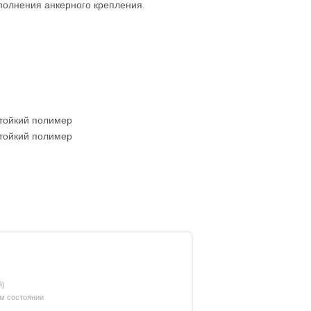
полнения анкерного крепления.
тойкий полимер
тойкий полимер
й)
ом состоянии