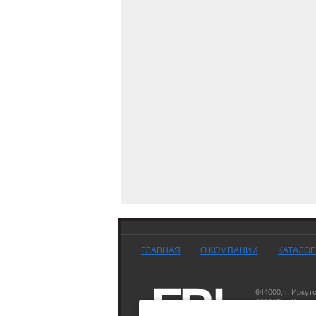
ГЛАВНАЯ
О КОМПАНИИ
КАТАЛО
644000
,
г. Иркут
660017
,
г. Красн
677007
,
г. Якутск