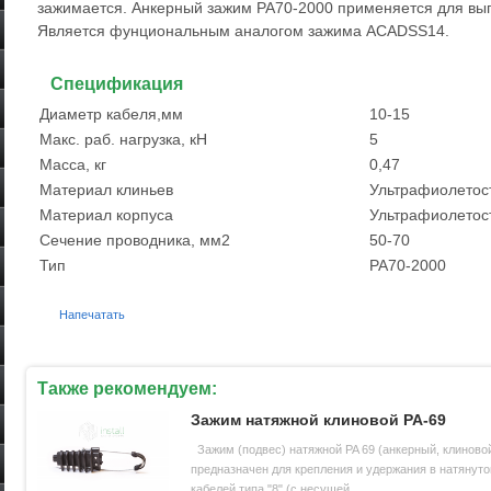
зажимается. Анкерный зажим РА70-2000 применяется для вы
Является фунциональным аналогом зажима ACADSS14.
Спецификация
Диаметр кабеля,мм
10-15
Макс. раб. нагрузка, кН
5
Масса, кг
0,47
Материал клиньев
Ультрафиолетос
Материал корпуса
Ультрафиолетос
Сечение проводника, мм2
50-70
Тип
PA70-2000
Напечатать
Также рекомендуем:
Зажим натяжной клиновой PA-69
Зажим (подвес) натяжной PA 69 (анкерный, клиново
предназначен для крепления и удержания в натянут
кабелей типа "8" (с несущей