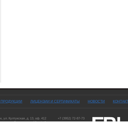
Г ПРОДУКЦИИ
ЛИЦЕНЗИИ И СЕРТИФИКАТЫ
НОВОСТИ
КОНТАК
ск
,
ул. Култукская, д. 13
, оф. 412
+7 (3952) 72-87-73
оярск
,
ул. Дорожная, д. 16, оф. 6
,
ул. Чернышевского, д. 103