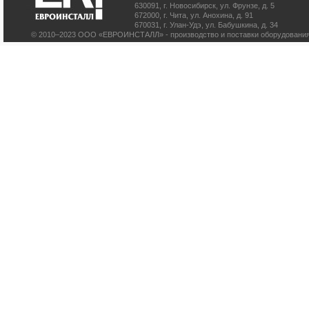
630091
,
г. Новосибирск
,
ул. Фрунзе, д. 5
672000
,
г. Чита
,
ул. Анохина, д. 91
670031
,
г. Улан-Удэ
,
ул. Бабушкина, д. 34
© 2010–2023 ООО «ЕВРОИНСТАЛЛ» - производство и поставки оборудования 