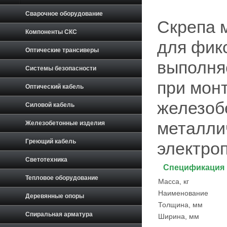
Сварочное оборудование
Скрепа 
Компоненты СКС
для фик
Оптические трансиверы
выполня
Системы безопасности
при мон
Оптический кабель
железоб
Силовой кабель
металли
Железобетонные изделия
Греющий кабель
электро
Светотехника
Спецификация
Тепловое оборудование
Масса, кг
Наименование
Деревянные опоры
Толщина, мм
Спиральная арматура
Ширина, мм