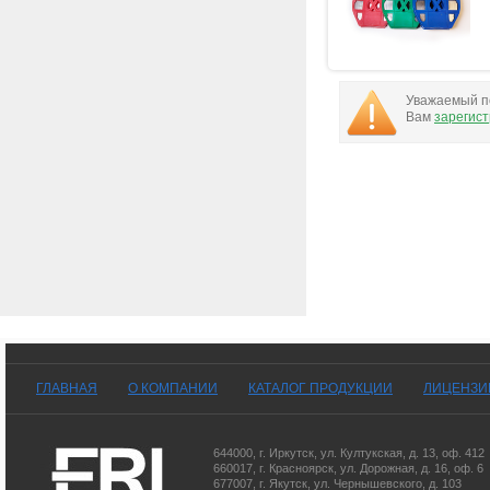
Уважаемый по
Вам
зарегис
ГЛАВНАЯ
О КОМПАНИИ
КАТАЛОГ ПРОДУКЦИИ
ЛИЦЕНЗИ
644000
,
г. Иркутск
,
ул. Култукская, д. 13
, оф. 412
660017
,
г. Красноярск
,
ул. Дорожная, д. 16, оф. 6
677007
,
г. Якутск
,
ул. Чернышевского, д. 103