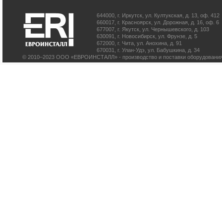
644000
,
г. Иркутск
,
ул. Култукская, д. 13
, оф. 412
660017
,
г. Красноярск
,
ул. Дорожная, д. 16, оф. 6
677007
,
г. Якутск
,
ул. Чернышевского, д. 103
630091
,
г. Новосибирск
,
ул. Фрунзе, д. 5
672000
,
г. Чита
,
ул. Анохина, д. 91
670031
,
г. Улан-Удэ
,
ул. Бабушкина, д. 34
© 2010–2023 ООО «ЕВРОИНСТАЛЛ» - производство и поставки оборудования 