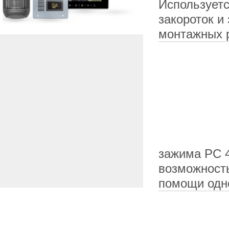
Используетс
закороток и
монтажных р
зажима РС 4
возможность
помощи одн