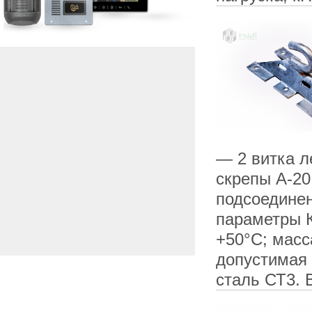
— 2 витка л
скрепы А-20
подсоединен
параметры К
+50°C; масс
допустимая 
сталь СТ3.