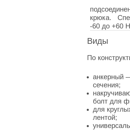
подсоедине
крюка. Спе
-60 до +60 
Виды
По конструк
анкерный —
сечения;
накручиваю
болт для ф
для круглы
лентой;
универсаль