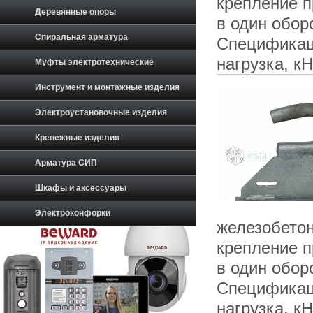
крепление п
Деревянные опоры
в один обор
Спиральная арматура
Спецификац
нагрузка, к
Муфты электротехнические
Инструмент и монтажные изделия
Электроустановочные изделия
Крепежные изделия
Арматура СИП
Шкафы и аксессуары
Электроконфорки
железобетон
крепление п
в один обор
Спецификац
нагрузка, к