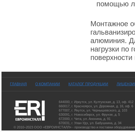
помощью ле
Монтажное об
гальванизиро
алюминия. Д
нагрузки по 
поверхности
ГЛАВНАЯ
О КОМПАНИИ
КАТАЛОГ ПРОДУКЦИИ
ЛИЦЕНЗИ
644000
,
г. Иркутск
,
ул. Култукская, д. 13
, оф. 412
660017
,
г. Красноярск
,
ул. Дорожная, д. 16, оф. 6
677007
,
г. Якутск
,
ул. Чернышевского, д. 103
630091
,
г. Новосибирск
,
ул. Фрунзе, д. 5
672000
,
г. Чита
,
ул. Анохина, д. 91
670031
,
г. Улан-Удэ
,
ул. Бабушкина, д. 34
© 2010–2023 ООО «ЕВРОИНСТАЛЛ» - производство и поставки оборудования 