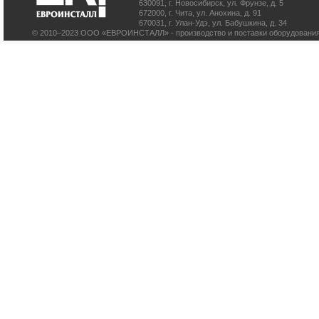
630091
,
г. Новосибирск
,
ул. Фрунзе, д. 5
672000
,
г. Чита
,
ул. Анохина, д. 91
670031
,
г. Улан-Удэ
,
ул. Бабушкина, д. 34
© 2010–2023 ООО «ЕВРОИНСТАЛЛ» - производство и поставки оборудования 