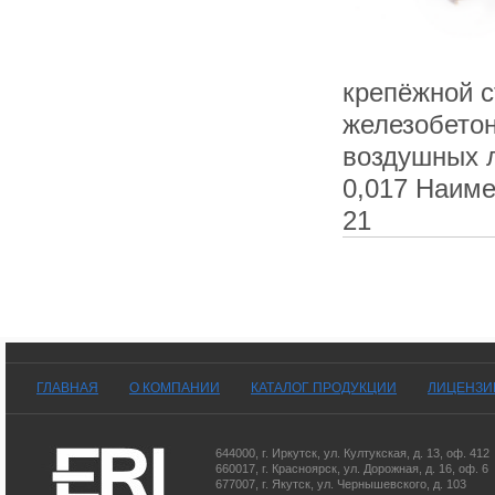
крепёжной 
железобетон
воздушных л
0,017 Наиме
21
ГЛАВНАЯ
О КОМПАНИИ
КАТАЛОГ ПРОДУКЦИИ
ЛИЦЕНЗИ
644000
,
г. Иркутск
,
ул. Култукская, д. 13
, оф. 412
660017
,
г. Красноярск
,
ул. Дорожная, д. 16, оф. 6
677007
,
г. Якутск
,
ул. Чернышевского, д. 103