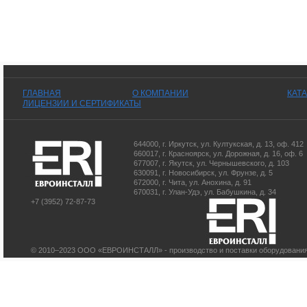
ГЛАВНАЯ
О КОМПАНИИ
КАТ
ЛИЦЕНЗИИ И СЕРТИФИКАТЫ
644000
,
г. Иркутск
,
ул. Култукская, д. 13
, оф. 412
660017
,
г. Красноярск
,
ул. Дорожная, д. 16, оф. 6
677007
,
г. Якутск
,
ул. Чернышевского, д. 103
630091
,
г. Новосибирск
,
ул. Фрунзе, д. 5
672000
,
г. Чита
,
ул. Анохина, д. 91
670031
,
г. Улан-Удэ
,
ул. Бабушкина, д. 34
+7 (3952) 72-87-73
© 2010–2023 ООО «ЕВРОИНСТАЛЛ» - производство и поставки оборудования 