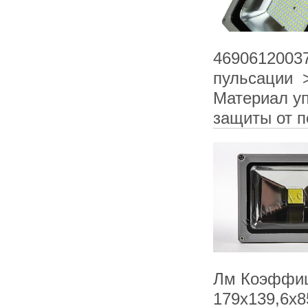
4690612003
пульсации 
Материал уп
защиты от п
Лм Коэффиц
179х139,6х8