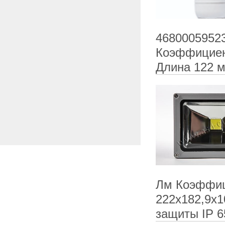
46800059523
Коэффициен
Длина 122 
Лм Коэффиц
222х182,9х1
защиты IP 6