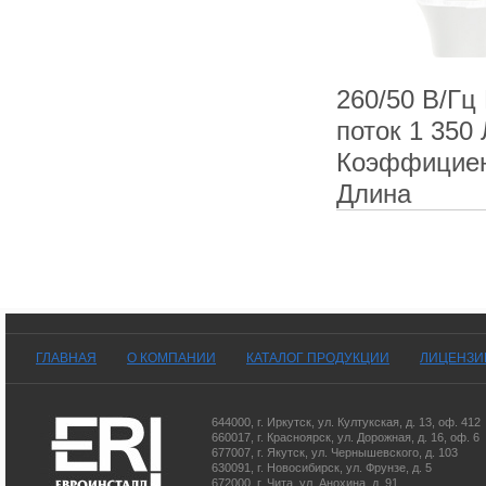
260/50 В/Гц
поток 1 350
Коэффициен
Длина
ГЛАВНАЯ
О КОМПАНИИ
КАТАЛОГ ПРОДУКЦИИ
ЛИЦЕНЗИ
644000
,
г. Иркутск
,
ул. Култукская, д. 13
, оф. 412
660017
,
г. Красноярск
,
ул. Дорожная, д. 16, оф. 6
677007
,
г. Якутск
,
ул. Чернышевского, д. 103
630091
,
г. Новосибирск
,
ул. Фрунзе, д. 5
672000
,
г. Чита
,
ул. Анохина, д. 91