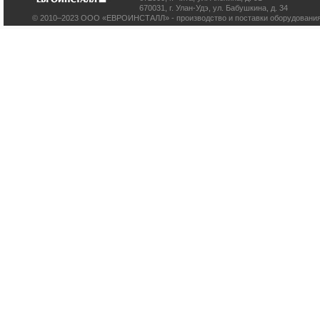
670031
,
г. Улан-Удэ
,
ул. Бабушкина, д. 34
© 2010–2023 ООО «ЕВРОИНСТАЛЛ» - производство и поставки оборудования 