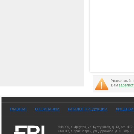
Уважаемый по
Вам
зарегис
ГЛАВНАЯ
О КОМПАНИИ
КАТАЛОГ ПРОДУКЦИИ
ЛИЦЕНЗИ
644000
,
г. Иркутск
,
ул. Култукская, д. 13
, оф. 412
660017
,
г. Красноярск
,
ул. Дорожная, д. 16, оф. 6