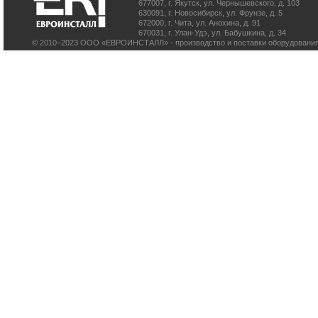
677007
,
г. Якутск
,
ул. Чернышевского, д. 103
630091
,
г. Новосибирск
,
ул. Фрунзе, д. 5
672000
,
г. Чита
,
ул. Анохина, д. 91
670031
,
г. Улан-Удэ
,
ул. Бабушкина, д. 34
© 2010–2023 ООО «ЕВРОИНСТАЛЛ» - производство и поставки оборудования 