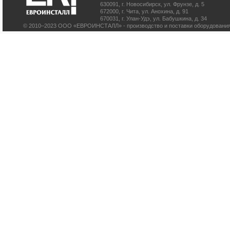
630091
,
г. Новосибирск
,
ул. Фрунзе, д. 5
672000
,
г. Чита
,
ул. Анохина, д. 91
670031
,
г. Улан-Удэ
,
ул. Бабушкина, д. 34
© 2010–2023 ООО «ЕВРОИНСТАЛЛ» - производство и поставки оборудования 