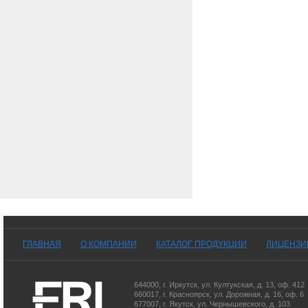
ГЛАВНАЯ
О КОМПАНИИ
КАТАЛОГ ПРОДУКЦИИ
ЛИЦЕНЗИ
644000
,
г. Иркутск
,
ул. Култукская, д. 13
, оф. 412
660017
,
г. Красноярск
,
ул. Дорожная, д. 16, оф. 6
677007
,
г. Якутск
,
ул. Чернышевского, д. 103