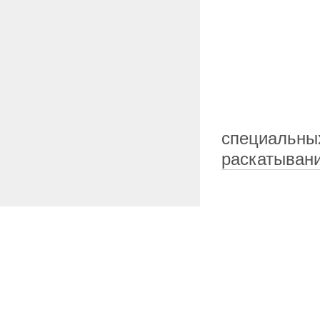
специальны
раскатыван