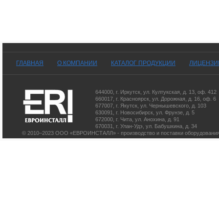
ГЛАВНАЯ
О КОМПАНИИ
КАТАЛОГ ПРОДУКЦИИ
ЛИЦЕНЗИ
644000
,
г. Иркутск
,
ул. Култукская, д. 13
, оф. 412
660017
,
г. Красноярск
,
ул. Дорожная, д. 16, оф. 6
677007
,
г. Якутск
,
ул. Чернышевского, д. 103
630091
,
г. Новосибирск
,
ул. Фрунзе, д. 5
672000
,
г. Чита
,
ул. Анохина, д. 91
670031
,
г. Улан-Удэ
,
ул. Бабушкина, д. 34
© 2010–2023 ООО «ЕВРОИНСТАЛЛ» - производство и поставки оборудования 