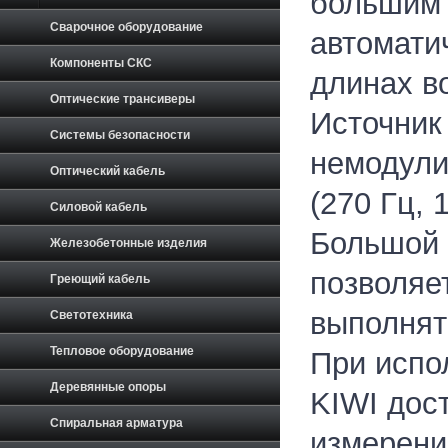
большим 
Сварочное оборудование
автомати
Компоненты СКС
длинах в
Оптические трансиверы
Источник
Системы безопасности
немодули
Оптический кабель
(270 Гц, 1
Силовой кабель
Большой 
Железобетонные изделия
позволяе
Греющий кабель
выполнят
Светотехника
Тепловое оборудование
При испо
Деревянные опоры
KIWI дос
Спиральная арматура
измерени