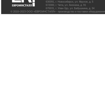
630091
,
г. Новосибирск
,
ул. Фрунзе, д. 5
672000
,
г. Чита
,
ул. Анохина, д. 91
670031
,
г. Улан-Удэ
,
ул. Бабушкина, д. 34
© 2010–2023 ООО «ЕВРОИНСТАЛЛ» - производство и поставки оборудования 