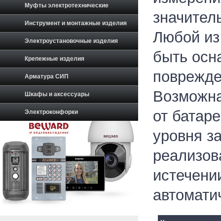
Муфты электротехнические
значител
Инструмент и монтажные изделия
Любой из
Электроустановочные изделия
быть осн
Крепежные изделия
поврежде
Арматура СИП
Возможна 
Шкафы и аксессуары
от батар
Электроконфорки
уровня з
реализов
истечени
автомати