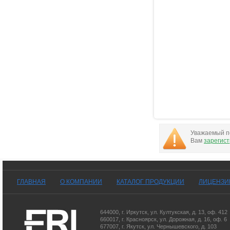
Уважаемый по
Вам
зарегис
ГЛАВНАЯ
О КОМПАНИИ
КАТАЛОГ ПРОДУКЦИИ
ЛИЦЕНЗИ
644000
,
г. Иркутск
,
ул. Култукская, д. 13
, оф. 412
660017
,
г. Красноярск
,
ул. Дорожная, д. 16, оф. 6
677007
,
г. Якутск
,
ул. Чернышевского, д. 103