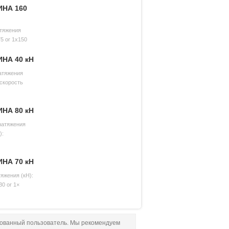
НА 160
атяжения
5 or 1x150
НА 40 кН
атяжения
 скорость
НА 80 кН
натяжения
):
НА 70 кН
яжения (кН):
30 or 1×
рованный пользователь. Мы рекомендуем