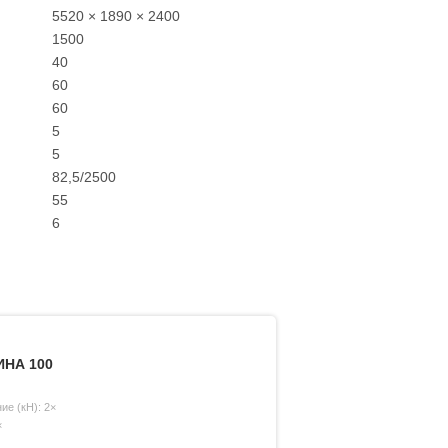
5520 × 1890 × 2400
1500
40
60
60
5
5
82,5/2500
55
6
НА 100
ие (кН): 2×
×