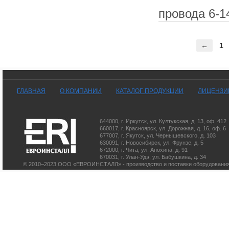
провода 6-1
←
1
ГЛАВНАЯ
О КОМПАНИИ
КАТАЛОГ ПРОДУКЦИИ
ЛИЦЕНЗИ
644000
,
г. Иркутск
,
ул. Култукская, д. 13
, оф. 412
660017
,
г. Красноярск
,
ул. Дорожная, д. 16, оф. 6
677007
,
г. Якутск
,
ул. Чернышевского, д. 103
630091
,
г. Новосибирск
,
ул. Фрунзе, д. 5
672000
,
г. Чита
,
ул. Анохина, д. 91
670031
,
г. Улан-Удэ
,
ул. Бабушкина, д. 34
© 2010–2023 ООО «ЕВРОИНСТАЛЛ» - производство и поставки оборудования 