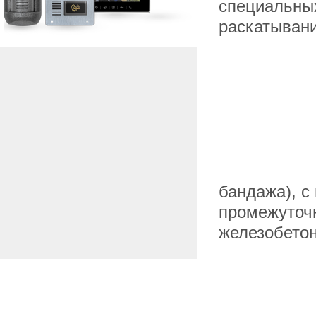
специальны
раскатыван
бандажа), с
промежуточ
железобето