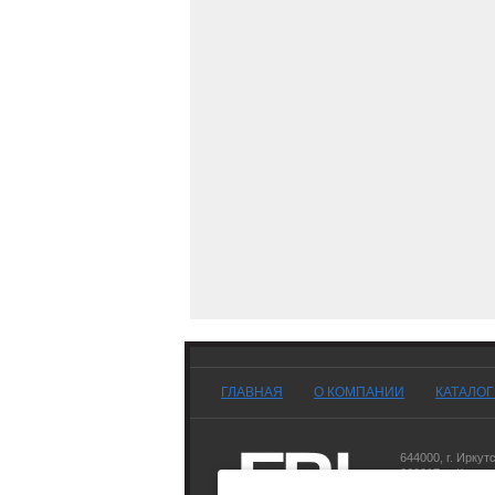
ГЛАВНАЯ
О КОМПАНИИ
КАТАЛО
644000
,
г. Иркут
660017
,
г. Красн
677007
,
г. Якутск