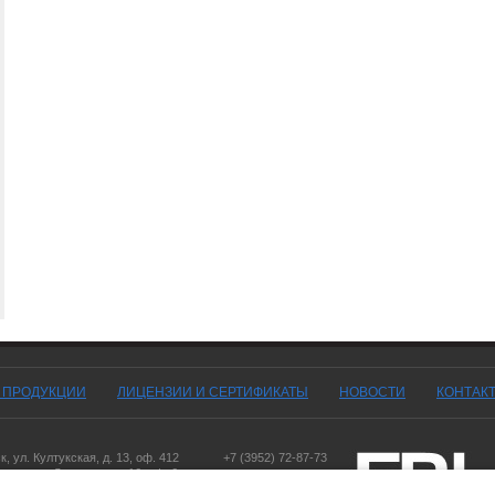
Г ПРОДУКЦИИ
ЛИЦЕНЗИИ И СЕРТИФИКАТЫ
НОВОСТИ
КОНТАК
ск
,
ул. Култукская, д. 13
, оф. 412
+7 (3952) 72-87-73
оярск
,
ул. Дорожная, д. 16, оф. 6
,
ул. Чернышевского, д. 103