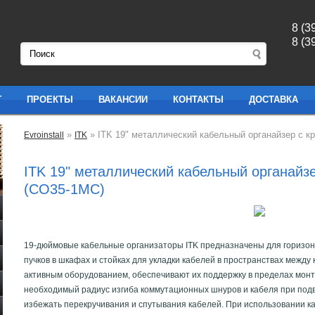
8 (3
8 (3
Г
ПРОЕКТЫ
ВАКАНСИИ
КОНТАКТЫ
ДОСТАВКА
»
» ITK 19" металлический кабельный органайзер с к
Evroinstall
ITK
ITK 19" металлический кабельный органайз
(CO35-1MC)
19-дюймовые кабельные организаторы ITK предназначены для горизон
пучков в шкафах и стойках для укладки кабелей в пространствах меж
активным оборудованием, обеспечивают их поддержку в пределах мон
необходимый радиус изгиба коммутационных шнуров и кабеля при под
избежать перекручивания и спутывания кабелей. При использовании к