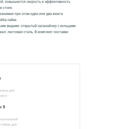
ей, повышается скорость и эффективность
и стоек.
занимая при этом один или два юнита
йба-гайка.
ми видами: открытый органайзер с кольцами
ал: листовая сталь. В комплект поставки
с
ачены для
ков в
р 5
изонтальной
стойках для