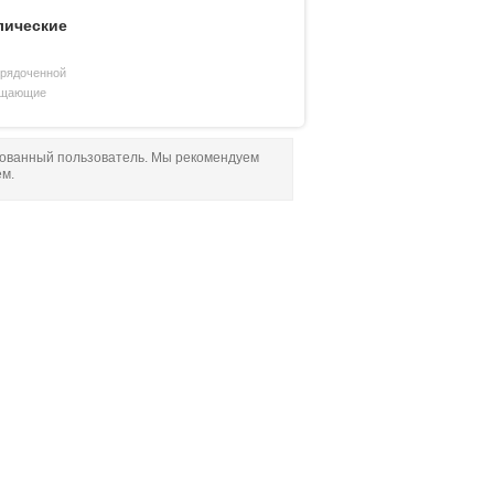
лические
орядоченной
рощающие
рованный пользователь. Мы рекомендуем
ем.