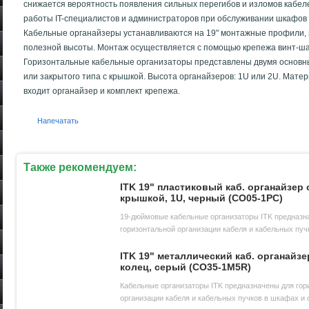
снижается вероятность появления сильных перегибов и изломов кабел
работы IT-специалистов и администраторов при обслуживании шкафов 
Кабельные органайзеры устанавливаются на 19" монтажные профили, 
полезной высоты. Монтаж осуществляется с помощью крепежа винт-ша
Горизонтальные кабельные организаторы представлены двумя основны
или закрытого типа с крышкой. Высота органайзеров: 1U или 2U. Матери
входит органайзер и комплект крепежа.
Напечатать
Также рекомендуем:
ITK 19" пластиковый каб. органайзер 
крышкой, 1U, черный (CO05-1PC)
19-дюймовые кабельные организаторы ITK предназн
горизонтальной организации кабеля и кабельных пуч
шкафах и стойках, обеспечивают их
ITK 19" металлический каб. органайзе
колец, серый (CO35-1M5R)
Кабельные организаторы ITK предназначены для гор
организации кабеля и кабельных пучков в шкафах и 