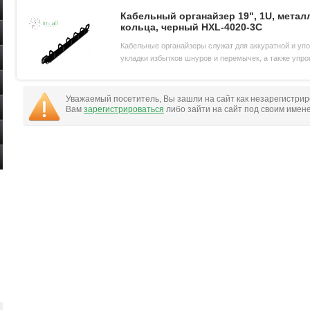
укладки кабелей в
Кабельный органайзер 19", 1U, метал
кольца, черный НXL-4020-3C
Кабельные органайзеры служат для аккуратной и уп
укладки избытков шнуров и перемычек, а также уп
соблюдение требований кабельных
Уважаемый посетитель, Вы зашли на сайт как незарегистри
Вам
зарегистрироваться
либо зайти на сайт под своим имен