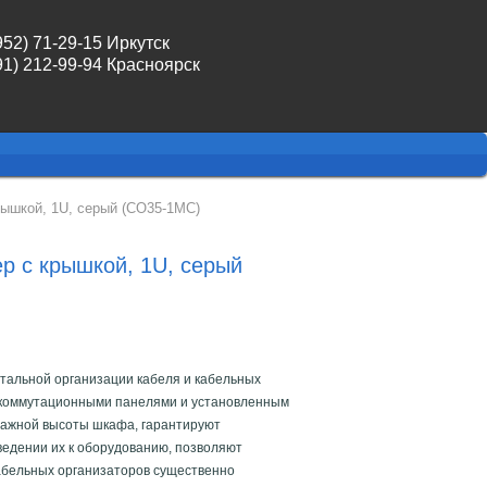
952) 71-29-15 Иркутск
91) 212-99-94 Красноярск
рышкой, 1U, серый (CO35-1MC)
ер с крышкой, 1U, серый
тальной организации кабеля и кабельных
ду коммутационными панелями и установленным
тажной высоты шкафа, гарантируют
ведении их к оборудованию, позволяют
абельных организаторов существенно