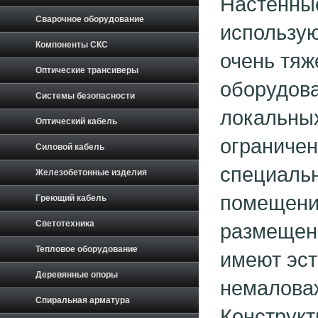
Настенны
Сварочное оборудование
использую
Компоненты СКС
очень тяж
Оптические трансиверы
оборудова
Системы безопасности
локальных
Оптический кабель
ограничен
Силовой кабель
специальн
Железобетонные изделия
помещений
Греющий кабель
Светотехника
размещен
Тепловое оборудование
имеют эст
Деревянные опоры
немаловаж
Спиральная арматура
Конструк