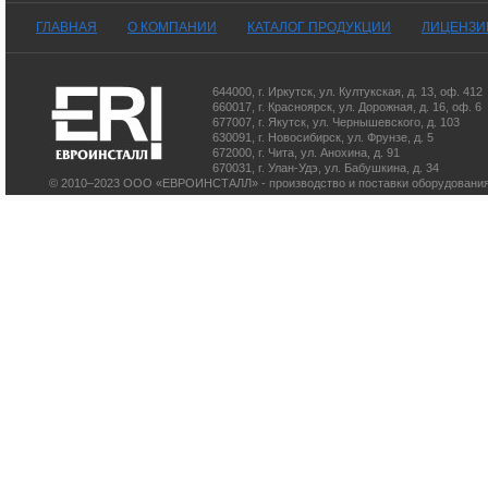
ГЛАВНАЯ
О КОМПАНИИ
КАТАЛОГ ПРОДУКЦИИ
ЛИЦЕНЗИ
644000
,
г. Иркутск
,
ул. Култукская, д. 13
, оф. 412
660017
,
г. Красноярск
,
ул. Дорожная, д. 16, оф. 6
677007
,
г. Якутск
,
ул. Чернышевского, д. 103
630091
,
г. Новосибирск
,
ул. Фрунзе, д. 5
672000
,
г. Чита
,
ул. Анохина, д. 91
670031
,
г. Улан-Удэ
,
ул. Бабушкина, д. 34
© 2010–2023 ООО «ЕВРОИНСТАЛЛ» - производство и поставки оборудования 