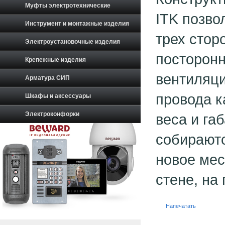
Муфты электротехнические
ITK позво
Инструмент и монтажные изделия
трех стор
Электроустановочные изделия
посторонн
Крепежные изделия
вентиляци
Арматура СИП
провода ка
Шкафы и аксессуары
Электроконфорки
веса и га
собираютс
новое мес
стене, на
Напечатать