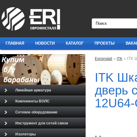
ГЛАВНАЯ
НОВОСТИ
КАТАЛОГ
ПРОЕКТЫ
ВАКА
»
» ITK 
Evroinstall
ITK
ITK Шк
дверь 
Линейная арматура
12U64-
Компоненты ВОЛС
Сетевое оборудование
Инструмент для сетей связи
Изоляторы