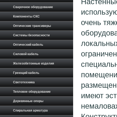
Настенны
Сварочное оборудование
использую
Компоненты СКС
очень тяж
Оптические трансиверы
оборудова
Системы безопасности
локальных
Оптический кабель
ограничен
Силовой кабель
специальн
Железобетонные изделия
помещений
Греющий кабель
Светотехника
размещен
Тепловое оборудование
имеют эст
Деревянные опоры
немаловаж
Спиральная арматура
Конструк