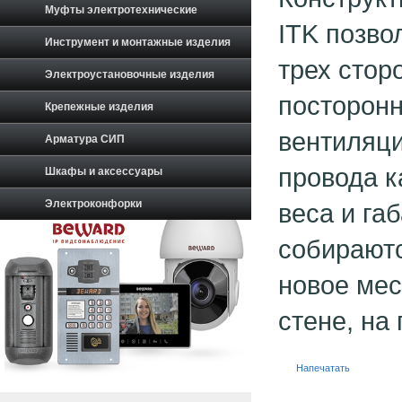
Муфты электротехнические
ITK позво
Инструмент и монтажные изделия
трех стор
Электроустановочные изделия
посторонн
Крепежные изделия
вентиляци
Арматура СИП
провода ка
Шкафы и аксессуары
Электроконфорки
веса и га
собираютс
новое мес
стене, на
Напечатать