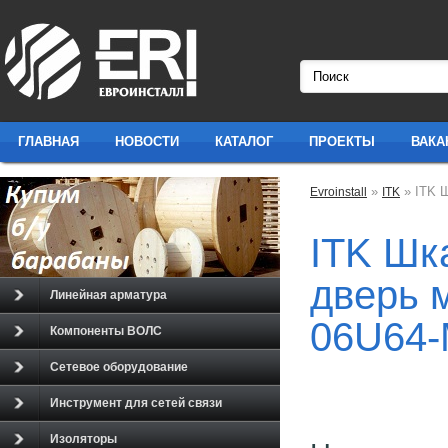
ГЛАВНАЯ
НОВОСТИ
КАТАЛОГ
ПРОЕКТЫ
ВАКА
»
» ITK 
Evroinstall
ITK
ITK Шк
дверь 
Линейная арматура
06U64-
Компоненты ВОЛС
Сетевое оборудование
Инструмент для сетей связи
Изоляторы