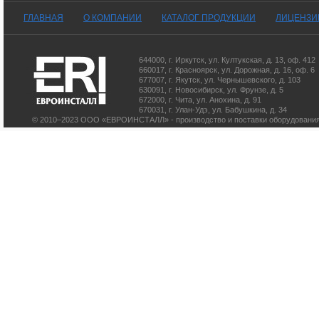
ГЛАВНАЯ
О КОМПАНИИ
КАТАЛОГ ПРОДУКЦИИ
ЛИЦЕНЗИ
644000
,
г. Иркутск
,
ул. Култукская, д. 13
, оф. 412
660017
,
г. Красноярск
,
ул. Дорожная, д. 16, оф. 6
677007
,
г. Якутск
,
ул. Чернышевского, д. 103
630091
,
г. Новосибирск
,
ул. Фрунзе, д. 5
672000
,
г. Чита
,
ул. Анохина, д. 91
670031
,
г. Улан-Удэ
,
ул. Бабушкина, д. 34
© 2010–2023 ООО «ЕВРОИНСТАЛЛ» - производство и поставки оборудования 