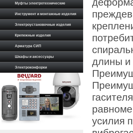
деформа
Муфты электротехнические
преждев
Инструмент и монтажные изделия
креплени
Электроустановочные изделия
потреби
Крепежные изделия
Арматура СИП
спираль
Шкафы и аксессуары
длины и
Электроконфорки
Преимущ
Преимущ
гасител
равноме
усилия 
виброгас