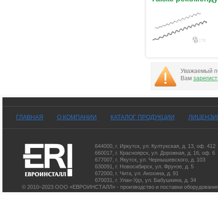
Уважаемый по
Вам
зарегис
ГЛАВНАЯ
О КОМПАНИИ
КАТАЛОГ ПРОДУКЦИИ
ЛИЦЕНЗИ
644000
,
г. Иркутск
,
ул. Култукская, д. 13
, оф. 412
660017
,
г. Красноярск
,
ул. Дорожная, д. 16, оф. 6
677007
,
г. Якутск
,
ул. Чернышевского, д. 103
630091
,
г. Новосибирск
,
ул. Фрунзе, д. 5
672000
,
г. Чита
,
ул. Анохина, д. 91
670031
,
г. Улан-Удэ
,
ул. Бабушкина, д. 34
© 2010–2023 ООО «ЕВРОИНСТАЛЛ» - производство и поставки оборудования 