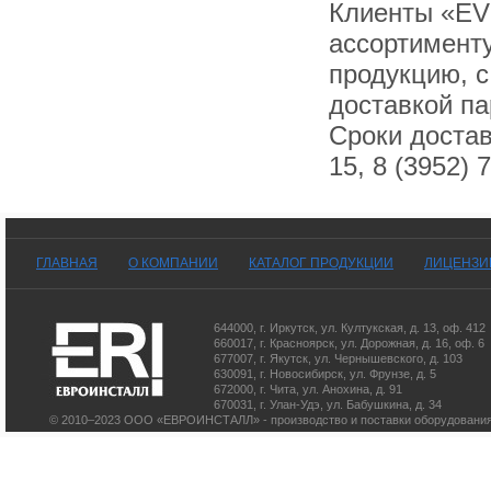
Клиенты «EV
ассортимент
продукцию, с
доставкой па
Сроки достав
15, 8 (3952) 
ГЛАВНАЯ
О КОМПАНИИ
КАТАЛОГ ПРОДУКЦИИ
ЛИЦЕНЗИ
644000
,
г. Иркутск
,
ул. Култукская, д. 13
, оф. 412
660017
,
г. Красноярск
,
ул. Дорожная, д. 16, оф. 6
677007
,
г. Якутск
,
ул. Чернышевского, д. 103
630091
,
г. Новосибирск
,
ул. Фрунзе, д. 5
672000
,
г. Чита
,
ул. Анохина, д. 91
670031
,
г. Улан-Удэ
,
ул. Бабушкина, д. 34
© 2010–2023 ООО «ЕВРОИНСТАЛЛ» - производство и поставки оборудования 