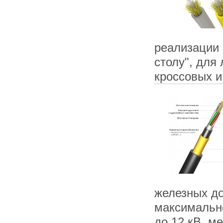
реализации 
столу", для
кроссовых 
железных до
максимально
до 12 кВ, м