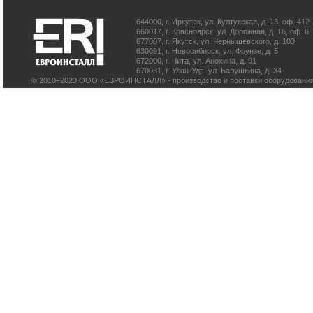
644000
,
г. Иркутск
,
ул. Култукская, д. 13
, оф. 412
660017
,
г. Красноярск
,
ул. Дорожная, д. 16, оф. 6
677007
,
г. Якутск
,
ул. Чернышевского, д. 103
630091
,
г. Новосибирск
,
ул. Фрунзе, д. 5
672000
,
г. Чита
,
ул. Анохина, д. 91
670031
,
г. Улан-Удэ
,
ул. Бабушкина, д. 34
© 2010–2023 ООО «ЕВРОИНСТАЛЛ» - производство и поставки оборудования 