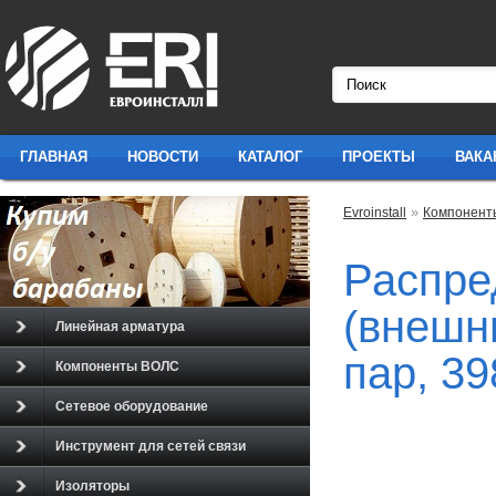
ГЛАВНАЯ
НОВОСТИ
КАТАЛОГ
ПРОЕКТЫ
ВАКА
»
Evroinstall
Компонент
398*201*70 НAP-DB1
Распре
(внешни
Линейная арматура
пар, 3
Компоненты ВОЛС
Сетевое оборудование
Инструмент для сетей связи
Изоляторы