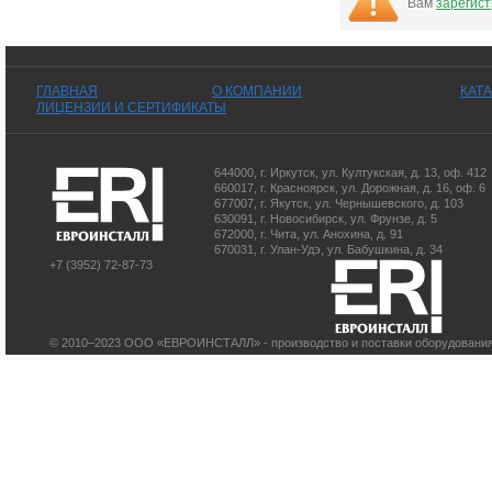
Вам
зарегис
ГЛАВНАЯ
О КОМПАНИИ
КАТ
ЛИЦЕНЗИИ И СЕРТИФИКАТЫ
644000
,
г. Иркутск
,
ул. Култукская, д. 13
, оф. 412
660017
,
г. Красноярск
,
ул. Дорожная, д. 16, оф. 6
677007
,
г. Якутск
,
ул. Чернышевского, д. 103
630091
,
г. Новосибирск
,
ул. Фрунзе, д. 5
672000
,
г. Чита
,
ул. Анохина, д. 91
670031
,
г. Улан-Удэ
,
ул. Бабушкина, д. 34
+7 (3952) 72-87-73
© 2010–2023 ООО «ЕВРОИНСТАЛЛ» - производство и поставки оборудования 