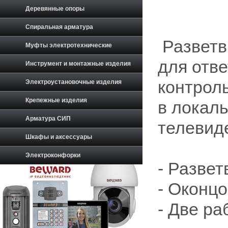
Деревянные опоры
Спиральная арматура
Разветв
Муфты электротехнические
для отв
Инструмент и монтажные изделия
контрол
Электроустановочные изделия
Крепежные изделия
в локаль
Арматура СИП
телевид
Шкафы и аксессуары
Электроконфорки
- Разве
- Оконц
- Две р