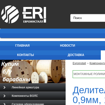
ГЛАВНАЯ
НОВОСТИ
КОНТАКТЫ
ДОСТАВКА
»
Evroinstall
Компонент
SC/APC, 70см
МОНТАЖНЫЕ РОЛИК
Делите
Линейная арматура
Компоненты ВОЛС
0,9мм, 
Сетевое оборудование