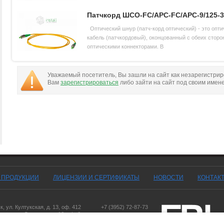
Патчкорд ШСО-FC/APC-FC/APC-9/125-3
Оптический шнур (патч-корд оптический) - это опти
кабель (патчкордовый), оконцованный с обеих сторо
оптическими коннекторами. В
Уважаемый посетитель, Вы зашли на сайт как незарегистри
Вам
зарегистрироваться
либо зайти на сайт под своим имен
Г ПРОДУКЦИИ
ЛИЦЕНЗИИ И СЕРТИФИКАТЫ
НОВОСТИ
КОНТАК
ск
,
ул. Култукская, д. 13
, оф. 412
+7 (3952) 72-87-73
оярск
,
ул. Дорожная, д. 16, оф. 6
,
ул. Чернышевского, д. 103