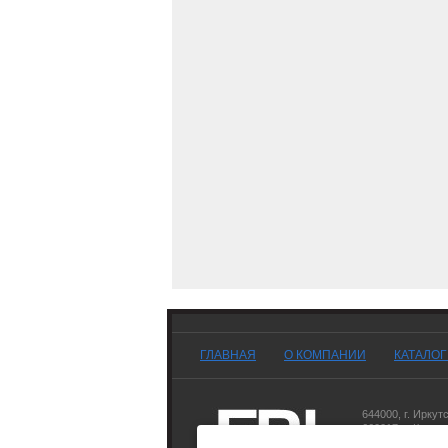
ГЛАВНАЯ
О КОМПАНИИ
КАТАЛО
644000
,
г. Иркут
660017
,
г. Красн
677007
,
г. Якутск