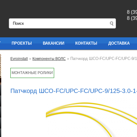
8 (3
8 (3
Г
ПРОЕКТЫ
ВАКАНСИИ
КОНТАКТЫ
ДОСТАВКА
»
» Патчкорд ШСО-FC/UPC-FC/UPC-9/12
Evroinstall
Компоненты ВОЛС
МОНТАЖНЫЕ РОЛИКИ
Патчкорд ШСО-FC/UPC-FC/UPC-9/125-3.0-1