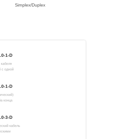
Simplex/Duplex
.0-1-D
 кабеля
 с одной
.0-1-D
ический)
ба конца
.0-3-D
еский кабель
ческими