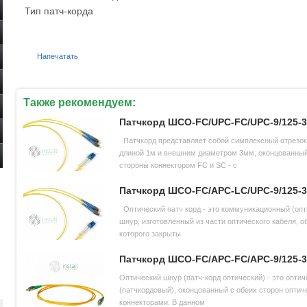
Тип патч-корда
Напечатать
Также рекомендуем:
Патчкорд ШСО-FC/UPC-FC/UPC-9/125-3
Патчкорд представляет собой симплексный отрезок
длиной 1м и внешним диаметром 3мм, оконцованный
стороны коннектором FC и SC - с
Патчкорд ШСО-FC/APC-LC/UPC-9/125-3
Оптический патч корд - это коммуникационный (опт
шнур, изготовленный из части оптического кабеля, о
которого закрыты
Патчкорд ШСО-FC/APC-FC/APC-9/125-3
Оптический шнур (патч-корд оптический) - это оптич
(патчкордовый), оконцованный с обеих сторон опти
коннекторами. В данном