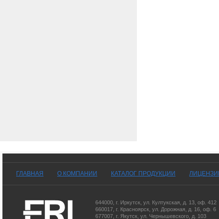
ГЛАВНАЯ
О КОМПАНИИ
КАТАЛОГ ПРОДУКЦИИ
ЛИЦЕНЗИ
644000
,
г. Иркутск
,
ул. Култукская, д. 13
, оф. 412
660017
,
г. Красноярск
,
ул. Дорожная, д. 16, оф. 6
677007
,
г. Якутск
,
ул. Чернышевского, д. 103