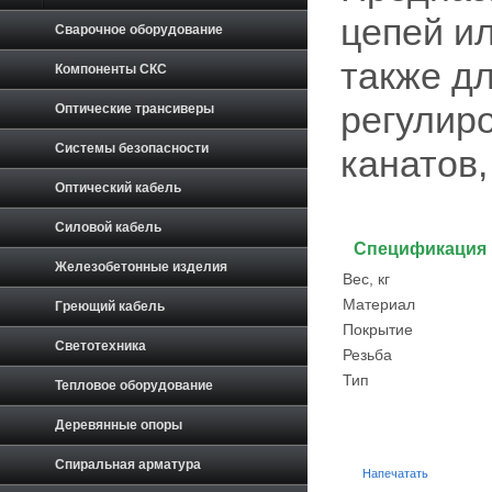
цепей ил
Сварочное оборудование
также д
Компоненты СКС
регулиро
Оптические трансиверы
Системы безопасности
канатов,
Оптический кабель
Силовой кабель
Спецификация
Железобетонные изделия
Вес, кг
Материал
Греющий кабель
Покрытие
Светотехника
Резьба
Тип
Тепловое оборудование
Деревянные опоры
Спиральная арматура
Напечатать