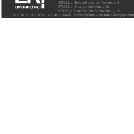
630091
,
г. Новосибирск
,
ул. Фрунзе, д. 5
672000
,
г. Чита
,
ул. Анохина, д. 91
670031
,
г. Улан-Удэ
,
ул. Бабушкина, д. 34
© 2010–2023 ООО «ЕВРОИНСТАЛЛ» - производство и поставки оборудования 