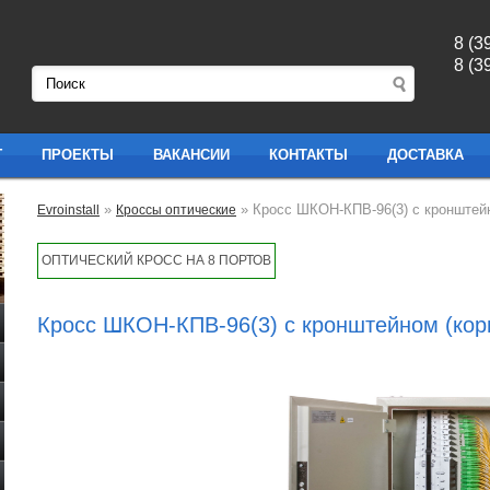
8 (3
8 (3
Г
ПРОЕКТЫ
ВАКАНСИИ
КОНТАКТЫ
ДОСТАВКА
»
» Кросс ШКОН-КПВ-96(3) с кронштейн
Evroinstall
Кроссы оптические
ОПТИЧЕСКИЙ КРОСС НА 8 ПОРТОВ
Кросс ШКОН-КПВ-96(3) с кронштейном (кор