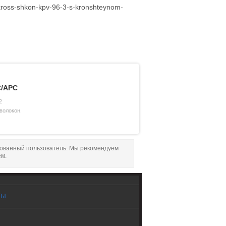
kross-shkon-kpv-96-3-s-kronshteynom-
C/APC
2
волокон.
рованный пользователь. Мы рекомендуем
ем.
ТЫ