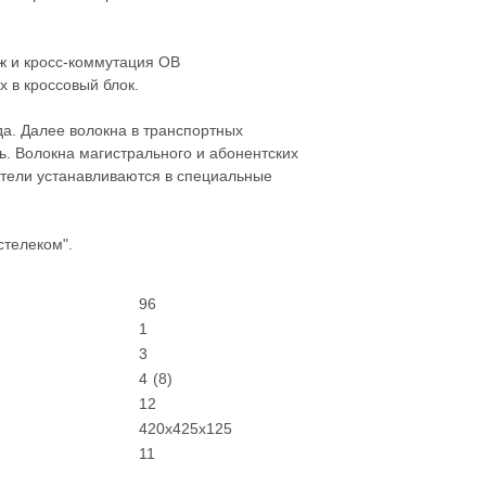
аж и кросс-коммутация ОВ
 в кроссовый блок.
а. Далее волокна в транспортных
ь. Волокна магистрального и абонентских
ители устанавливаются в специальные
телеком".
96
1
3
4 (8)
12
420х425х125
11