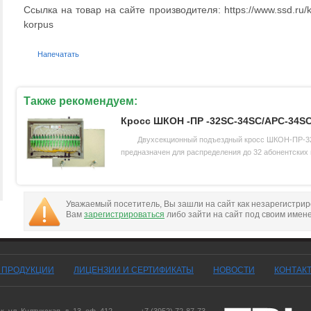
Ссылка на товар на сайте производителя: https://www.ssd.ru/
korpus
Напечатать
Также рекомендуем:
Кросс ШКОН -ПР -32SC-34SC/APC-34S
Двухсекционный подъездный кросс ШКОН-ПР-3
предназначен для распределения до 32 абонентских 
Уважаемый посетитель, Вы зашли на сайт как незарегистри
Вам
зарегистрироваться
либо зайти на сайт под своим имен
Г ПРОДУКЦИИ
ЛИЦЕНЗИИ И СЕРТИФИКАТЫ
НОВОСТИ
КОНТАК