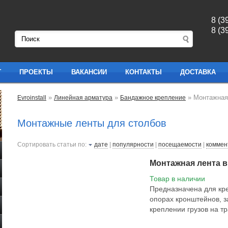
8 (3
8 (3
Г
ПРОЕКТЫ
ВАКАНСИИ
КОНТАКТЫ
ДОСТАВКА
»
»
» Монтажная
Evroinstall
Линейная арматура
Бандажное крепление
Монтажные ленты для столбов
Сортировать статьи по:
дате
|
популярности
|
посещаемости
|
коммен
Монтажная лента в
Товар в наличии
Предназначена для кр
опорах кронштейнов, 
креплении грузов на т