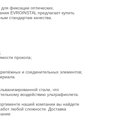
для фиксации оптических,
пания EVROINSTAL предлагает купить
ным стандартам качества.
;
имости прокола;
крепёжных и соединительных элементов;
териала.
льванизированной стали, что
лительному воздействию ультрафиолета.
сортименте нашей компании вы найдете
абот любой сложности. Доставка
пании.