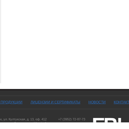
Г ПРОДУКЦИИ
ЛИЦЕНЗИИ И СЕРТИФИКАТЫ
НОВОСТИ
КОНТАК
ск
,
ул. Култукская, д. 13
, оф. 412
+7 (3952) 72-87-73
оярск
,
ул. Дорожная, д. 16, оф. 6
,
ул. Чернышевского, д. 103