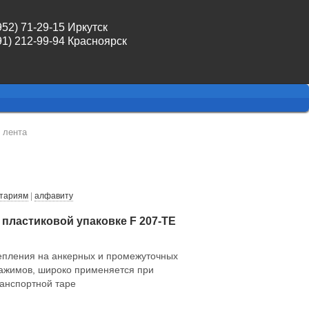
952) 71-29-15 Иркутск
91) 212-99-94 Красноярск
 лента
тариям
|
алфавиту
 пластиковой упаковке F 207-ТЕ
епления на анкерных и промежуточных
зажимов, широко применяется при
ранспортной таре