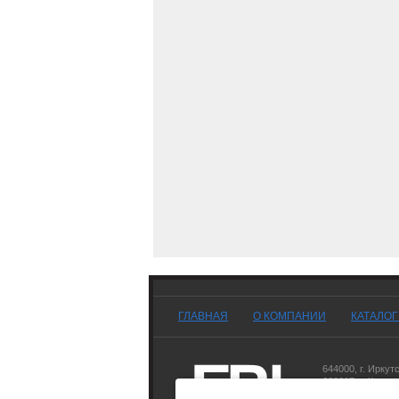
ГЛАВНАЯ
О КОМПАНИИ
КАТАЛО
644000
,
г. Иркут
660017
,
г. Красн
677007
,
г. Якутск