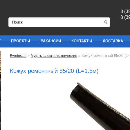
8 (3
8 (3
Г
ПРОЕКТЫ
ВАКАНСИИ
КОНТАКТЫ
ДОСТАВКА
»
» Кожух ремонтный 85/20 (L=
Evroinstall
Муфты электротехнические
Кожух ремонтный 85/20 (L=1.5м)