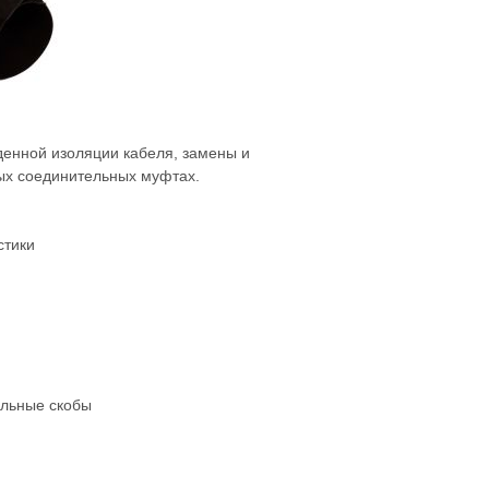
денной изоляции кабеля, замены и
ых соединительных муфтах.
стики
альные скобы