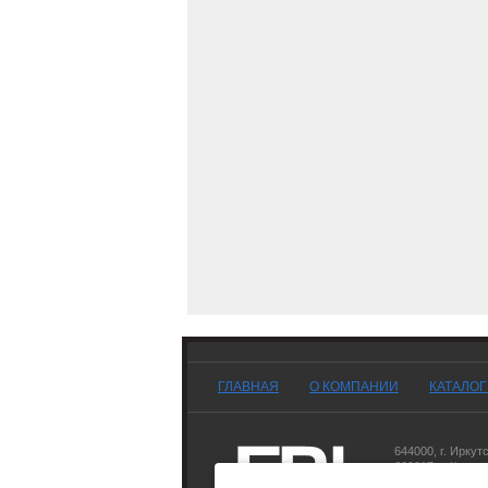
ГЛАВНАЯ
О КОМПАНИИ
КАТАЛО
644000
,
г. Иркут
660017
,
г. Красн
677007
,
г. Якутск