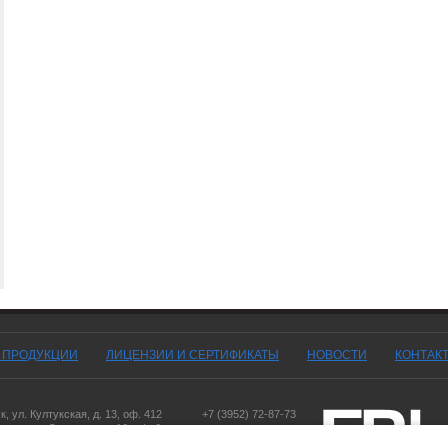
Г ПРОДУКЦИИ
ЛИЦЕНЗИИ И СЕРТИФИКАТЫ
НОВОСТИ
КОНТАК
ск
,
ул. Култукская, д. 13
, оф. 412
+7 (3952) 72-87-73
оярск
,
ул. Дорожная, д. 16, оф. 6
,
ул. Чернышевского, д. 103