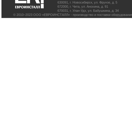
630091
,
г. Новосибирск
,
ул. Фрунзе, д. 5
672000
,
г. Чита
,
ул. Анохина, д. 91
670031
,
г. Улан-Удэ
,
ул. Бабушкина, д. 34
© 2010–2023 ООО «ЕВРОИНСТАЛЛ» - производство и поставки оборудования 