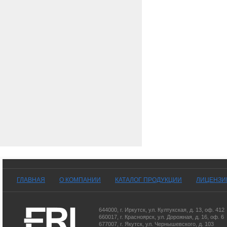
ГЛАВНАЯ
О КОМПАНИИ
КАТАЛОГ ПРОДУКЦИИ
ЛИЦЕНЗИ
644000
,
г. Иркутск
,
ул. Култукская, д. 13
, оф. 412
660017
,
г. Красноярск
,
ул. Дорожная, д. 16, оф. 6
677007
,
г. Якутск
,
ул. Чернышевского, д. 103