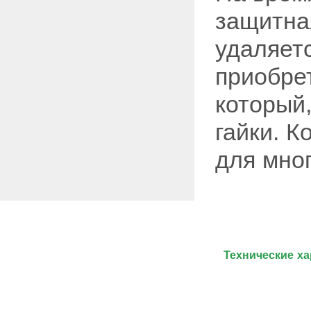
защитна
удаляетс
приобрет
который,
гайки. 
для мно
Технические ха