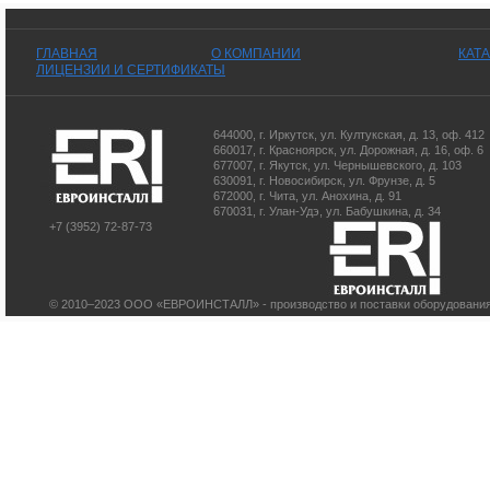
ГЛАВНАЯ
О КОМПАНИИ
КАТ
ЛИЦЕНЗИИ И СЕРТИФИКАТЫ
644000
,
г. Иркутск
,
ул. Култукская, д. 13
, оф. 412
660017
,
г. Красноярск
,
ул. Дорожная, д. 16, оф. 6
677007
,
г. Якутск
,
ул. Чернышевского, д. 103
630091
,
г. Новосибирск
,
ул. Фрунзе, д. 5
672000
,
г. Чита
,
ул. Анохина, д. 91
670031
,
г. Улан-Удэ
,
ул. Бабушкина, д. 34
+7 (3952) 72-87-73
© 2010–2023 ООО «ЕВРОИНСТАЛЛ» - производство и поставки оборудования 