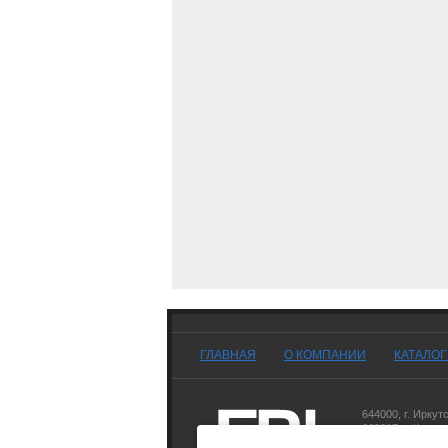
ГЛАВНАЯ
О КОМПАНИИ
КАТАЛО
644000
,
г. Иркут
660017
,
г. Красн
677007
,
г. Якутск