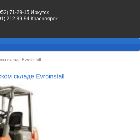
952) 71-29-15 Иркутск
91) 212-99-94 Красноярск
ом складе Evroinstall
ком складе Evroinstall