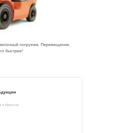
 вилочный погрузчик. Перемещение,
го быстрее!
одукции
k в Иркутске