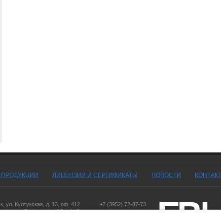
Г ПРОДУКЦИИ
ЛИЦЕНЗИИ И СЕРТИФИКАТЫ
НОВОСТИ
КОНТАК
ск
,
ул. Култукская, д. 13
, оф. 412
+7 (3952) 72-87-73
оярск
,
ул. Дорожная, д. 16, оф. 6
,
ул. Чернышевского, д. 103