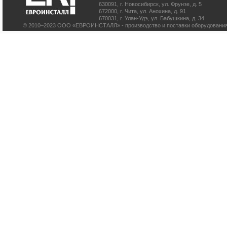
630091
,
г. Новосибирск
,
ул. Фрунзе, д. 5
672000
,
г. Чита
,
ул. Анохина, д. 91
670031
,
г. Улан-Удэ
,
ул. Бабушкина, д. 34
© 2010–2023 ООО «ЕВРОИНСТАЛЛ» - производство и поставки оборудования 