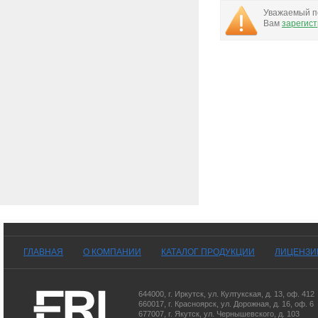
Уважаемый по
Вам
зарегис
ГЛАВНАЯ
О КОМПАНИИ
КАТАЛОГ ПРОДУКЦИИ
ЛИЦЕНЗИ
644000
,
г. Иркутск
,
ул. Култукская, д. 13
, оф. 412
660017
,
г. Красноярск
,
ул. Дорожная, д. 16, оф. 6
677007
,
г. Якутск
,
ул. Чернышевского, д. 103