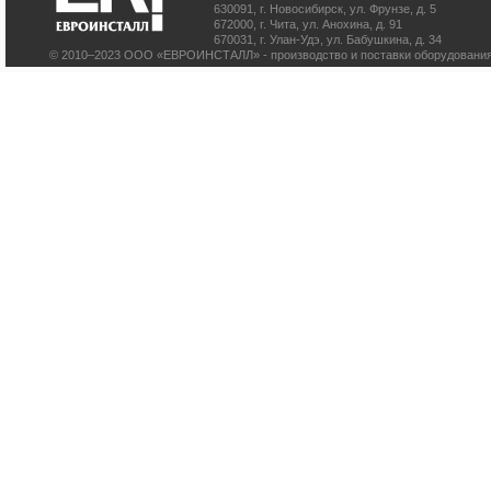
630091
,
г. Новосибирск
,
ул. Фрунзе, д. 5
672000
,
г. Чита
,
ул. Анохина, д. 91
670031
,
г. Улан-Удэ
,
ул. Бабушкина, д. 34
© 2010–2023 ООО «ЕВРОИНСТАЛЛ» - производство и поставки оборудования 