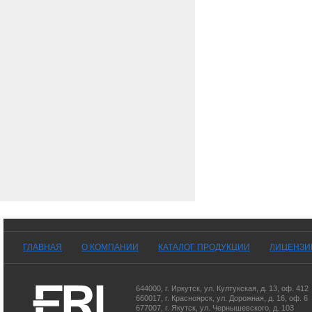
ГЛАВНАЯ
О КОМПАНИИ
КАТАЛОГ ПРОДУКЦИИ
ЛИЦЕНЗИ
644000
,
г. Иркутск
,
ул. Култукская, д. 13
, оф. 412
660017
,
г. Красноярск
,
ул. Дорожная, д. 16, оф. 6
677007
,
г. Якутск
,
ул. Чернышевского, д. 103