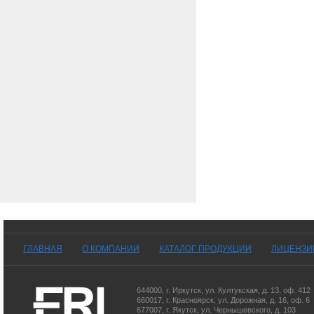
ГЛАВНАЯ
О КОМПАНИИ
КАТАЛОГ ПРОДУКЦИИ
ЛИЦЕНЗИ
644000
,
г. Иркутск
,
ул. Култукская, д. 13
, оф. 412
660017
,
г. Красноярск
,
ул. Дорожная, д. 16, оф. 6
677007
,
г. Якутск
,
ул. Чернышевского, д. 103