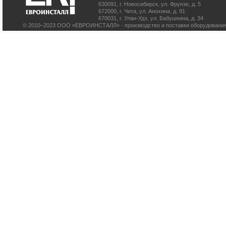
630091
,
г. Новосибирск
,
ул. Фрунзе, д. 5
672000
,
г. Чита
,
ул. Анохина, д. 91
670031
,
г. Улан-Удэ
,
ул. Бабушкина, д. 34
© 2010–2023 ООО «ЕВРОИНСТАЛЛ» - производство и поставки оборудования 