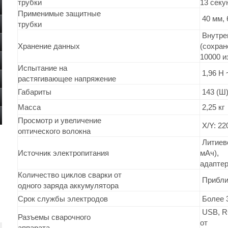
трубки
13 секу
Применимые защитные

 40 мм,
трубки 
 Внутре
Хранение данных 
(сохран
10000 и
Испытание на

 1,96 Н 
растягивающее напряжение
Габариты 
 143 (Ш
Масса
 2,25 кг
Просмотр и увеличение

 X/Y: 2
оптического волокна
 Литиев
Источник электропитания
мАч),

адаптер
Количество циклов сварки от

 Прибли
одного заряда аккумулятора
Срок службы электродов 
 Более 
 USB, R
Разъемы сварочного

от

аппарата