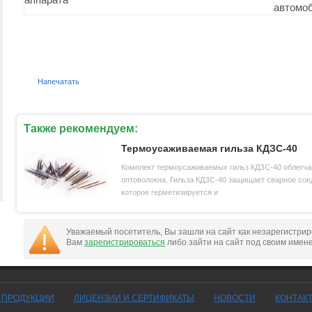
автомоб
Напечатать
Также рекомендуем:
Термоусаживаемая гильза КДЗС-40
Комплект термоусаживаемых гильз КДЗС-40 облегча
оптоволокна. Гильза КДЗС-40 защищает сварное сое
которое герметизируется и
Уважаемый посетитель, Вы зашли на сайт как незарегистри
Вам
зарегистрироваться
либо зайти на сайт под своим имен
Г ПРОДУКЦИИ
ЛИЦЕНЗИИ И СЕРТИФИКАТЫ
НОВОСТИ
КОНТАК