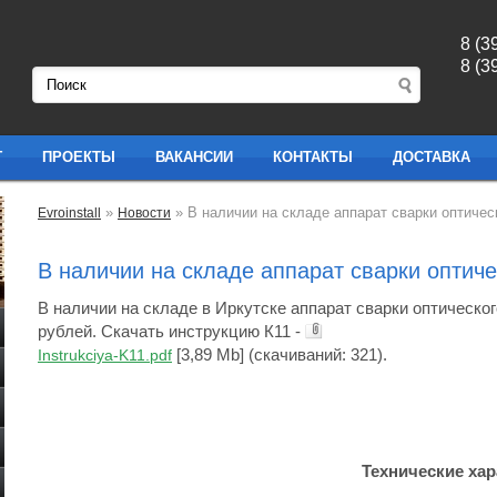
8 (3
8 (3
Г
ПРОЕКТЫ
ВАКАНСИИ
КОНТАКТЫ
ДОСТАВКА
»
» В наличии на складе аппарат сварки оптичес
Evroinstall
Новости
В наличии на складе аппарат сварки оптич
В наличии на складе в Иркутске аппарат сварки оптическог
рублей. Скачать инструкцию К11 - 
 [3,89 Mb] (cкачиваний: 321)
.

Instrukciya-K11.pdf
Технические хар