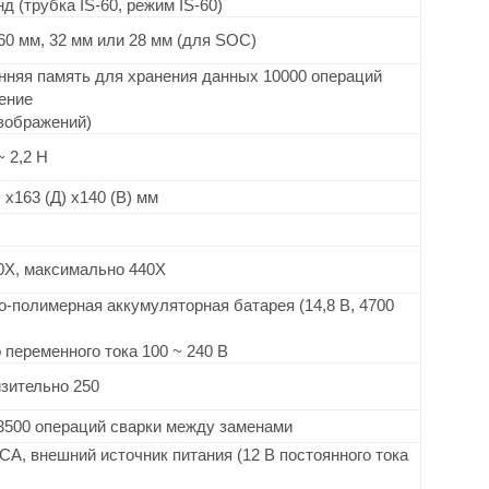
нд (трубка IS-60, режим IS-60) 
 60 мм, 32 мм или 28 мм (для SOC) 
нняя память для хранения данных 10000 операций 
ение

зображений) 
~ 2,2 Н 
) x163 (Д) x140 (В) мм
20Х, максимально 440X
о-полимерная аккумуляторная батарея (14,8 В, 4700 
 переменного тока 100 ~ 240 В
зительно 250 
3500 операций сварки между заменами 
CA, внешний источник питания (12 В постоянного тока 