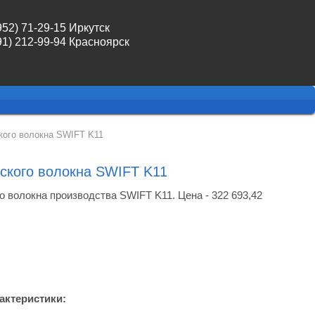
952) 71-29-15 Иркутск
91) 212-99-94 Красноярск
кого волокна SWIFT K11
еского волокна SWIFT K11
о волокна производства SWIFT K11. Цена - 322 693,42 
актеристики: