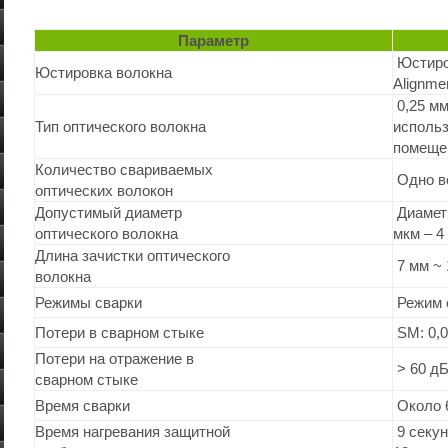
Параметр
 Юстиро
Юстировка волокна 
Alignme
 0,25 мм
Тип оптического волокна
использ
помеще
Количество свариваемых

 Одно в
оптических волокон
Допустимый диаметр

 Диамет
оптического волокна
мкм – 4
Длина зачистки оптического

 7 мм ~
волокна
Режимы сварки
 Режим 
Потери в сварном стыке
 SM: 0,
Потери на отражение в

 > 60 д
сварном стыке
Время сварки 
 Около 
Время нагревания защитной

 9 секун