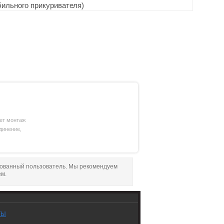
ильного прикуривателя) 
ет монтаж
динение,
рованный пользователь. Мы рекомендуем
ем.
ТЫ