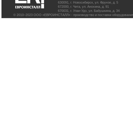
630091
,
г. Новосибирск
,
ул. Фрунзе, д. 5
672000
,
г. Чита
,
ул. Анохина, д. 91
670031
,
г. Улан-Удэ
,
ул. Бабушкина, д. 34
© 2010–2023 ООО «ЕВРОИНСТАЛЛ» - производство и поставки оборудования 