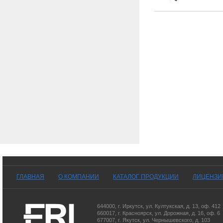
ГЛАВНАЯ
О КОМПАНИИ
КАТАЛОГ ПРОДУКЦИИ
ЛИЦЕНЗИ
644000
,
г. Иркутск
,
ул. Култукская, д. 13
, оф. 412
660017
,
г. Красноярск
,
ул. Дорожная, д. 16, оф. 6
677007
,
г. Якутск
,
ул. Чернышевского, д. 103