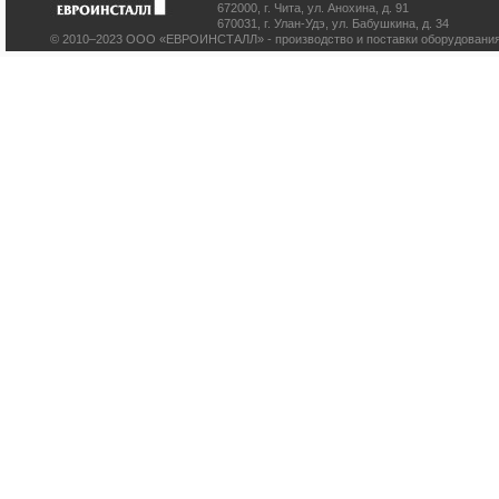
672000
,
г. Чита
,
ул. Анохина, д. 91
670031
,
г. Улан-Удэ
,
ул. Бабушкина, д. 34
© 2010–2023 ООО «ЕВРОИНСТАЛЛ» - производство и поставки оборудования 