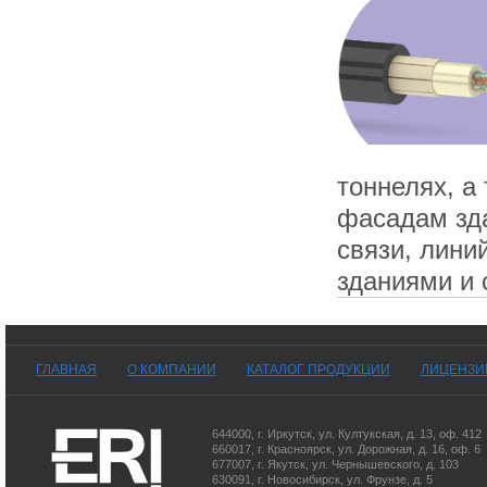
тоннелях, а
фасадам зда
связи, лини
зданиями и 
ГЛАВНАЯ
О КОМПАНИИ
КАТАЛОГ ПРОДУКЦИИ
ЛИЦЕНЗИ
644000
,
г. Иркутск
,
ул. Култукская, д. 13
, оф. 412
660017
,
г. Красноярск
,
ул. Дорожная, д. 16, оф. 6
677007
,
г. Якутск
,
ул. Чернышевского, д. 103
630091
,
г. Новосибирск
,
ул. Фрунзе, д. 5