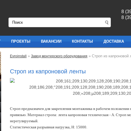
8 (3
8 (3
Г
ПРОЕКТЫ
ВАКАНСИИ
КОНТАКТЫ
ДОСТАВКА
»
» Строп из капроновой 
Evroinstall
Завод монтерского оборудования
Строп из капроновой ленты
Строп предназначен для закрепления монтажника в рабочем положении
привязью. Материал стропа: лента капроновая техническая - А. Строп 
нерегулируемый.
Статистическая разрывная нагрузка, Н: 15000.