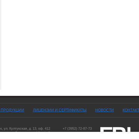
Г ПРОДУКЦИИ
ЛИЦЕНЗИИ И СЕРТИФИКАТЫ
НОВОСТИ
КОНТАК
ск
,
ул. Култукская, д. 13
, оф. 412
+7 (3952) 72-87-73
оярск
,
ул. Дорожная, д. 16, оф. 6
,
ул. Чернышевского, д. 103