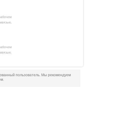
рабочем
ривязью.
рабочем
ивязью.
рованный пользователь. Мы рекомендуем
ем.