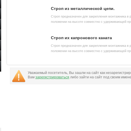
Строп из металлической цепи.
Строп предназначен для закрепления монтажника в 
положении на высоте совместно с удерживающей п
Строп их капронового каната
Строп предназначен для закрепления монтажника в 
положении на высоте совместно с удерживающей пр
Уважаемый посетитель, Вы зашли на сайт как незарегистри
Вам
зарегистрироваться
либо зайти на сайт под своим имен