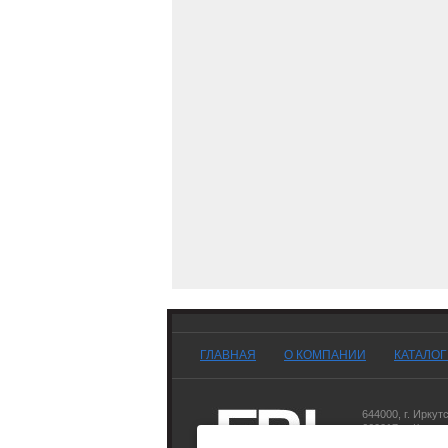
ГЛАВНАЯ
О КОМПАНИИ
КАТАЛО
644000
,
г. Иркут
660017
,
г. Красн
677007
,
г. Якутск