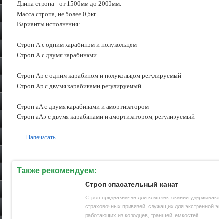
Длина стропа - от 1500мм до 2000мм.
Масса стропа, не более 0,6кг
Варианты исполнения:
Строп А с одним карабином и полукольцом
Строп А с двумя карабинами
Строп Ар с одним карабином и полукольцом регулируемый
Строп Ар с двумя карабинами регулируемый
Строп аА с двумя карабинами и амортизатором
Строп аАр с двумя карабинами и амортизатором, регулируемый
Напечатать
Также рекомендуем:
Строп спасательный канат
Строп предназначен для комплектования удержива
страховочных привязей, служащих для экстренной э
работающих из колодцев, траншей, емкостей