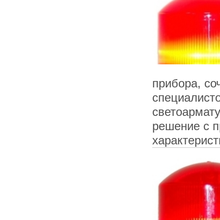
прибора, со
специалист
светоармату
решение с 
характерист