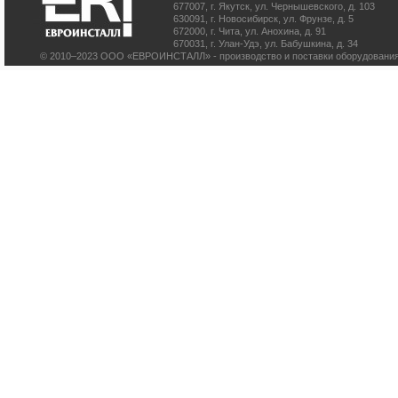
677007
,
г. Якутск
,
ул. Чернышевского, д. 103
630091
,
г. Новосибирск
,
ул. Фрунзе, д. 5
672000
,
г. Чита
,
ул. Анохина, д. 91
670031
,
г. Улан-Удэ
,
ул. Бабушкина, д. 34
© 2010–2023 ООО «ЕВРОИНСТАЛЛ» - производство и поставки оборудования 