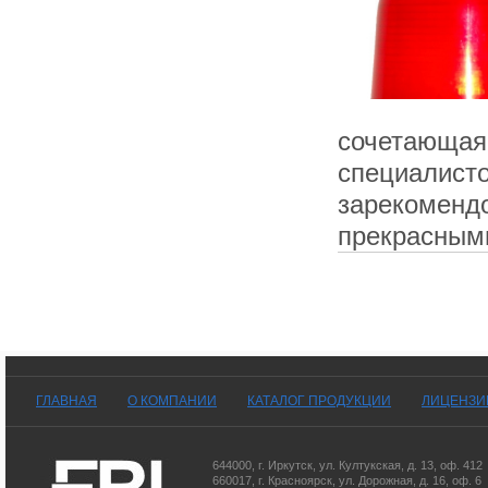
сочетающая 
специалисто
зарекомендо
прекрасным
ГЛАВНАЯ
О КОМПАНИИ
КАТАЛОГ ПРОДУКЦИИ
ЛИЦЕНЗИ
644000
,
г. Иркутск
,
ул. Култукская, д. 13
, оф. 412
660017
,
г. Красноярск
,
ул. Дорожная, д. 16, оф. 6