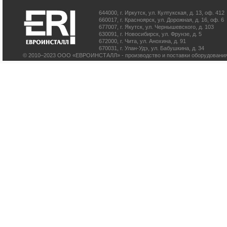
644000
,
г. Иркутск
,
ул. Култукская, д. 13
, оф. 412
660017
,
г. Красноярск
,
ул. Дорожная, д. 16, оф. 6
677007
,
г. Якутск
,
ул. Чернышевского, д. 103
630091
,
г. Новосибирск
,
ул. Фрунзе, д. 5
672000
,
г. Чита
,
ул. Анохина, д. 91
670031
,
г. Улан-Удэ
,
ул. Бабушкина, д. 34
© 2010–2023 ООО «ЕВРОИНСТАЛЛ» - производство и поставки оборудования 