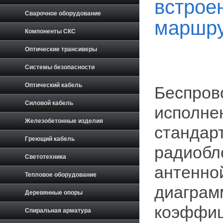
встрое
Сварочное оборудование
маршру
Компоненты СКС
Оптические трансиверы
Системы безопасности
Оптический кабель
Беспров
Силовой кабель
исполнен
Железобетонные изделия
стандарт
Греющий кабель
радиобло
Светотехника
антенно
Тепловое оборудование
диаграм
Деревянные опоры
коэффиц
Спиральная арматура