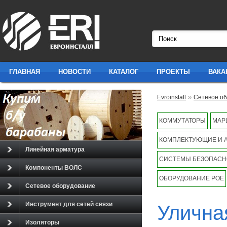
ГЛАВНАЯ
НОВОСТИ
КАТАЛОГ
ПРОЕКТЫ
ВАКА
»
Evroinstall
Сетевое о
2х2
КОММУТАТОРЫ
МАР
КОМПЛЕКТУЮЩИЕ И 
Линейная арматура
СИСТЕМЫ БЕЗОПАСН
Компоненты ВОЛС
ОБОРУДОВАНИЕ POE
Сетевое оборудование
Инструмент для сетей связи
Улична
Изоляторы