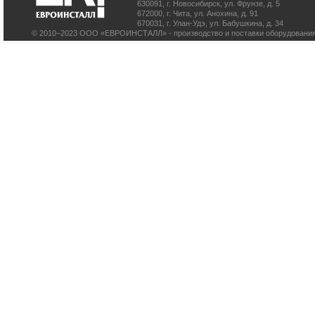
630091
,
г. Новосибирск
,
ул. Фрунзе, д. 5
672000
,
г. Чита
,
ул. Анохина, д. 91
670031
,
г. Улан-Удэ
,
ул. Бабушкина, д. 34
© 2010–2023 ООО «ЕВРОИНСТАЛЛ» - производство и поставки оборудования 