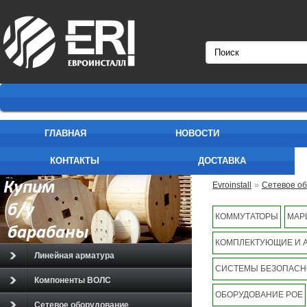
ГЛАВНАЯ
НОВОСТИ
КОНТАКТЫ
ДОСТАВКА
»
Evroinstall
Сетевое о
CPU (36-cores, 1.2Ghz
КОММУТАТОРЫ
МАР
КОМПЛЕКТУЮЩИЕ И 
Линейная арматура
СИСТЕМЫ БЕЗОПАСН
Компоненты ВОЛС
ОБОРУДОВАНИЕ POE
Сетевое оборудование