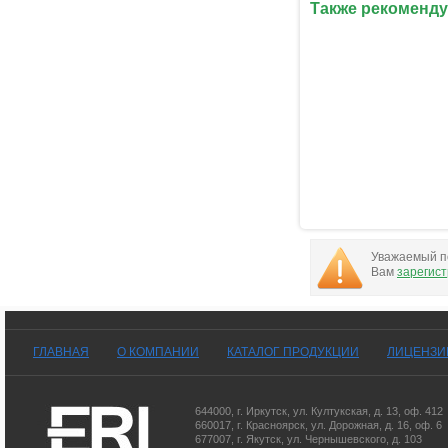
Также рекоменду
Уважаемый по
Вам
зарегис
ГЛАВНАЯ
О КОМПАНИИ
КАТАЛОГ ПРОДУКЦИИ
ЛИЦЕНЗИ
644000
,
г. Иркутск
,
ул. Култукская, д. 13
, оф. 412
660017
,
г. Красноярск
,
ул. Дорожная, д. 16, оф. 6
677007
,
г. Якутск
,
ул. Чернышевского, д. 103