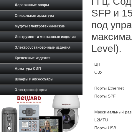
ГГц. Со
Деревянные опоры
SFP и 15
Спиральная арматура
под упр
Муфты электротехнические
максима
Инструмент и монтажные изделия
Level).
Электроустановочные изделия
Крепежные изделия
ЦП
Арматура СИП
ОЗУ
Шкафы и аксессуары
Порты Ethernet
Электроконфорки
Порты SPF
Максимальный раз
L2MTU
Порты USB