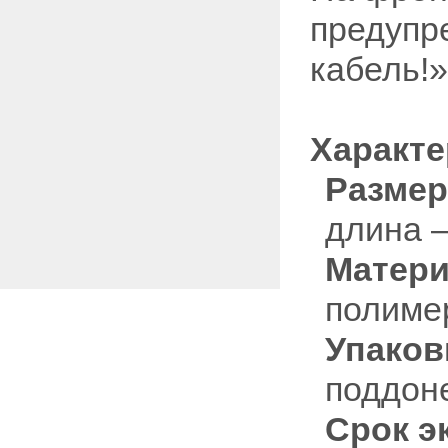
предупр
кабель!»
Характе
Разме
длина 
Матер
полиме
Упаков
поддон
Срок э