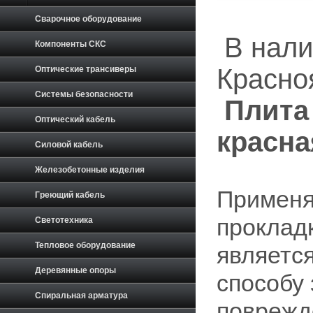
Сварочное оборудование
В налич
Компоненты СКС
Красноя
Оптические трансиверы
Системы безопасности
Плита
Оптический кабель
красна
Силовой кабель
Железобетонные изделия
Применя
Греющий кабель
проклад
Светотехника
Тепловое оборудование
являетс
Деревянные опоры
способу
Спиральная арматура
поврежд