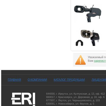
Уважаемый по
Вам
зарегис
ГЛАВНАЯ
О КОМПАНИИ
КАТАЛОГ ПРОДУКЦИИ
ЛИЦЕНЗИ
644000
,
г. Иркутск
,
ул. Култукская, д. 13
, оф. 412
660017
,
г. Красноярск
,
ул. Дорожная, д. 16, оф. 6
677007
,
г. Якутск
,
ул. Чернышевского, д. 103
630091
,
г. Новосибирск
,
ул. Фрунзе, д. 5