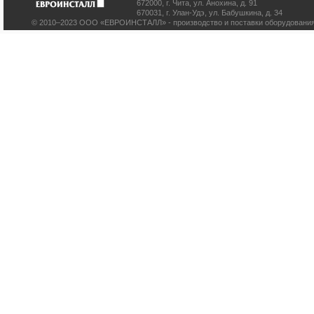
672000
,
г. Чита
,
ул. Анохина, д. 91
670031
,
г. Улан-Удэ
,
ул. Бабушкина, д. 34
© 2010–2023 ООО «ЕВРОИНСТАЛЛ» - производство и поставки оборудования 