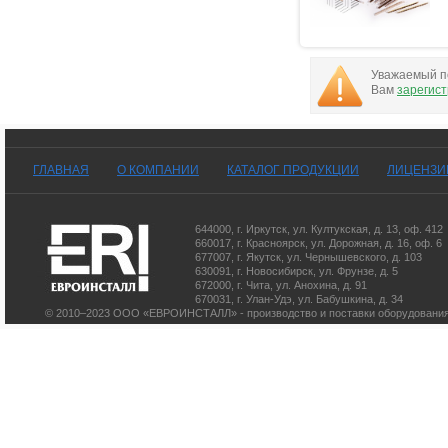
Уважаемый по
Вам
зарегис
ГЛАВНАЯ
О КОМПАНИИ
КАТАЛОГ ПРОДУКЦИИ
ЛИЦЕНЗИ
644000
,
г. Иркутск
,
ул. Култукская, д. 13
, оф. 412
660017
,
г. Красноярск
,
ул. Дорожная, д. 16, оф. 6
677007
,
г. Якутск
,
ул. Чернышевского, д. 103
630091
,
г. Новосибирск
,
ул. Фрунзе, д. 5
672000
,
г. Чита
,
ул. Анохина, д. 91
670031
,
г. Улан-Удэ
,
ул. Бабушкина, д. 34
© 2010–2023 ООО «ЕВРОИНСТАЛЛ» - производство и поставки оборудования 