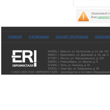
Уважаемый по
Вам
зарегис
ГЛАВНАЯ
О КОМПАНИИ
КАТАЛОГ ПРОДУКЦИИ
ЛИЦЕНЗИ
644000
,
г. Иркутск
,
ул. Култукская, д. 13
, оф. 412
660017
,
г. Красноярск
,
ул. Дорожная, д. 16, оф. 6
677007
,
г. Якутск
,
ул. Чернышевского, д. 103
630091
,
г. Новосибирск
,
ул. Фрунзе, д. 5
672000
,
г. Чита
,
ул. Анохина, д. 91
670031
,
г. Улан-Удэ
,
ул. Бабушкина, д. 34
© 2010–2023 ООО «ЕВРОИНСТАЛЛ» - производство и поставки оборудования 