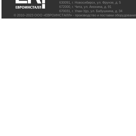
630091
,
г. Новосибирск
,
ул. Фрунзе, д. 5
672000
,
г. Чита
,
ул. Анохина, д. 91
670031
,
г. Улан-Удэ
,
ул. Бабушкина, д. 34
© 2010–2023 ООО «ЕВРОИНСТАЛЛ» - производство и поставки оборудования 