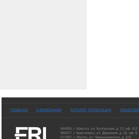
ГЛАВНАЯ
О КОМПАНИИ
КАТАЛОГ ПРОДУКЦИИ
ЛИЦЕНЗИ
644000
,
г. Иркутск
,
ул. Култукская, д. 13
, оф. 412
660017
,
г. Красноярск
,
ул. Дорожная, д. 16, оф. 6
677007
,
г. Якутск
,
ул. Чернышевского, д. 103