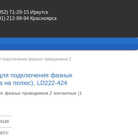
952) 71-29-15 Иркутск
91) 212-99-94 Красноярск
 подключения фазных проводников 2
для подключения фазных
а на полюс), LD222-424
39249
+85°C