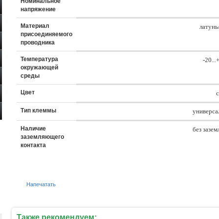
Номинальное
напряжение
Материал
латунь
присоединяемого
проводника
Температура
-20..
окружающей
среды
Цвет
Тип клеммы
универса
Наличие
без зазем
заземляющего
контакта
Напечатать
Также рекомендуем: