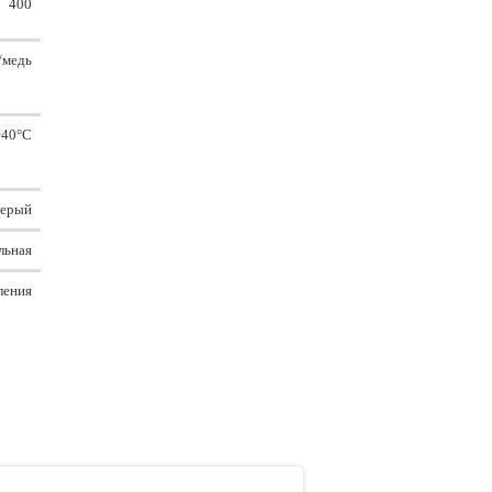
400
/медь
.+40°C
серый
льная
ления