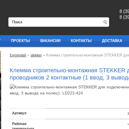
8 (3
8 (3
Г
ПРОЕКТЫ
ВАКАНСИИ
КОНТАКТЫ
ДОСТАВКА
»
» Клемма строительно-монтажная STEKKER для
Evroinstall
stekker
контактные (1 ввод, 3 вывода на полюс), LD222-424
Клемма строительно-монтажная STEKKER 
проводников 2 контактные (1 ввод, 3 вывод
Артикул
Рабочая
температура