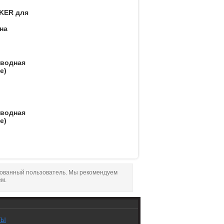
KER для
на
оводная
е)
оводная
е)
рованный пользователь. Мы рекомендуем
ем.
ТЫ