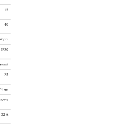
15
40
атунь
IP20
льный
25
5/4 мм
пасты
, 32 A