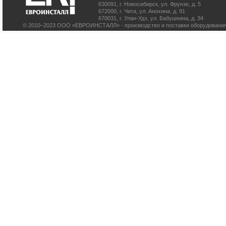
630091
,
г. Новосибирск
,
ул. Фрунзе, д. 5
672000
,
г. Чита
,
ул. Анохина, д. 91
670031
,
г. Улан-Удэ
,
ул. Бабушкина, д. 34
© 2010–2023 ООО «ЕВРОИНСТАЛЛ» - производство и поставки оборудования 