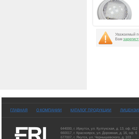
Уважаемый по
Вам
зарегис
ГЛАВНАЯ
О КОМПАНИИ
КАТАЛОГ ПРОДУКЦИИ
ЛИЦЕНЗИ
644000
,
г. Иркутск
,
ул. Култукская, д. 13
, оф. 412
660017
,
г. Красноярск
,
ул. Дорожная, д. 16, оф. 6
677007
,
г. Якутск
,
ул. Чернышевского, д. 103