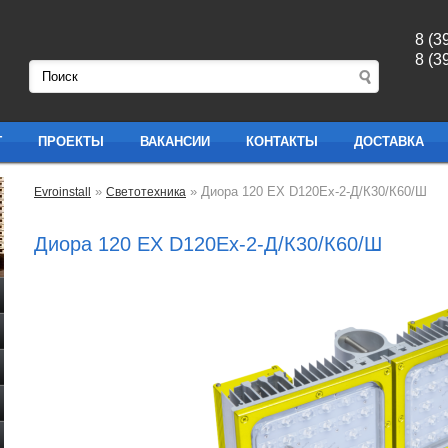
8 (3
8 (3
Г
ПРОЕКТЫ
ВАКАНСИИ
КОНТАКТЫ
ДОСТАВКА
»
» Диора 120 ЕХ D120Ex-2-Д/К30/К60/Ш
Evroinstall
Светотехника
Диора 120 ЕХ D120Ex-2-Д/К30/К60/Ш