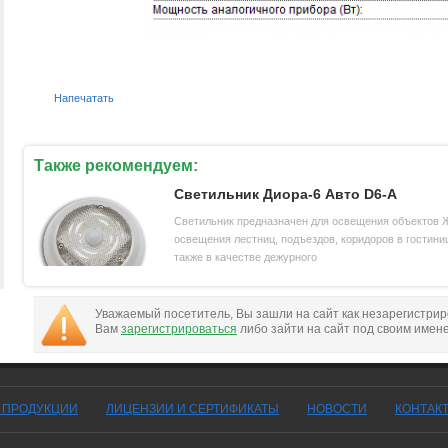
Напечатать
Также рекомендуем:
Светильник Диора-6 Авто D6-А
Светильник предназначен для освещения объектов 
освещения лестниц, подъездов, коридоров в гостиниц
также в качестве дежурного
Уважаемый посетитель, Вы зашли на сайт как незарегистри
Вам
зарегистрироваться
либо зайти на сайт под своим имен
Г ПРОДУКЦИИ
ЛИЦЕНЗИИ И СЕРТИФИКАТЫ
НОВОСТИ
КОНТАК