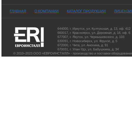
ГЛАВНАЯ
О КОМПАНИИ
КАТАЛОГ ПРОДУКЦИИ
ЛИЦЕНЗИ
644000
,
г. Иркутск
,
ул. Култукская, д. 13
, оф. 412
660017
,
г. Красноярск
,
ул. Дорожная, д. 16, оф. 6
677007
,
г. Якутск
,
ул. Чернышевского, д. 103
630091
,
г. Новосибирск
,
ул. Фрунзе, д. 5
672000
,
г. Чита
,
ул. Анохина, д. 91
670031
,
г. Улан-Удэ
,
ул. Бабушкина, д. 34
© 2010–2023 ООО «ЕВРОИНСТАЛЛ» - производство и поставки оборудования 