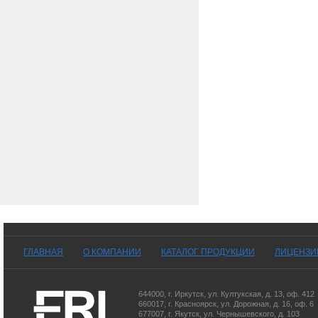
ГЛАВНАЯ
О КОМПАНИИ
КАТАЛОГ ПРОДУКЦИИ
ЛИЦЕНЗИ
644000
,
г. Иркутск
,
ул. Култукская, д. 13
, оф. 412
660017
,
г. Красноярск
,
ул. Дорожная, д. 16, оф. 6
677007
,
г. Якутск
,
ул. Чернышевского, д. 103