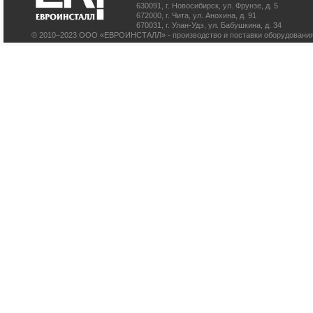
630091
,
г. Новосибирск
,
ул. Фрунзе, д. 5
672000
,
г. Чита
,
ул. Анохина, д. 91
670031
,
г. Улан-Удэ
,
ул. Бабушкина, д. 34
© 2010–2023 ООО «ЕВРОИНСТАЛЛ» - производство и поставки оборудования 