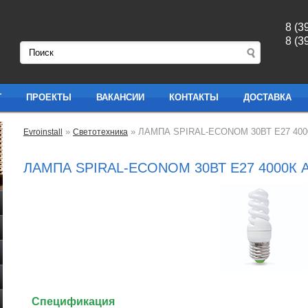
8 (3
8 (3
Г
ПРОЕКТЫ
ВАКАНСИИ
КОНТАКТЫ
ДОСТАВКА
»
» ЛАМПА SPIRAL-ECONOM 30ВТ Е27 400
Evroinstall
Светотехника
ЛАМПА SPIRAL-ECONOM 30ВТ Е27 4000К 
Спецификация