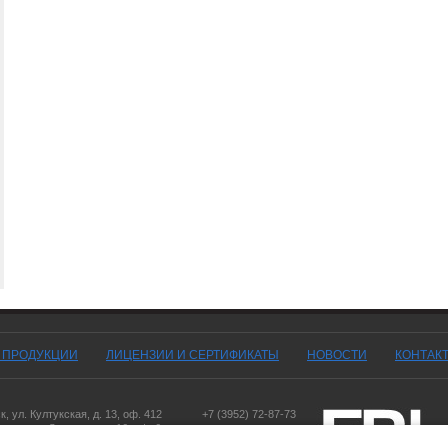
Г ПРОДУКЦИИ
ЛИЦЕНЗИИ И СЕРТИФИКАТЫ
НОВОСТИ
КОНТАК
ск
,
ул. Култукская, д. 13
, оф. 412
+7 (3952) 72-87-73
оярск
,
ул. Дорожная, д. 16, оф. 6
,
ул. Чернышевского, д. 103