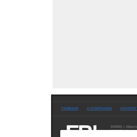
ГЛАВНАЯ
О КОМПАНИИ
КАТАЛО
644000
,
г. Иркут
660017
,
г. Красн
677007
,
г. Якутск