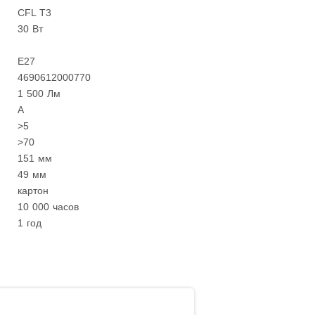
CFL Т3
30 Вт
Е27
4690612000770
1 500 Лм
A
>5
>70
151 мм
49
мм
картон
10 000 часов
1 год