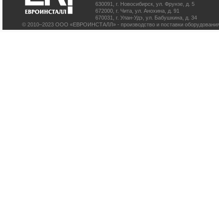
630091
,
г. Новосибирск
,
ул. Фрунзе, д. 5
672000
,
г. Чита
,
ул. Анохина, д. 91
670031
,
г. Улан-Удэ
,
ул. Бабушкина, д. 34
© 2010–2023 ООО «ЕВРОИНСТАЛЛ» - производство и поставки оборудования 