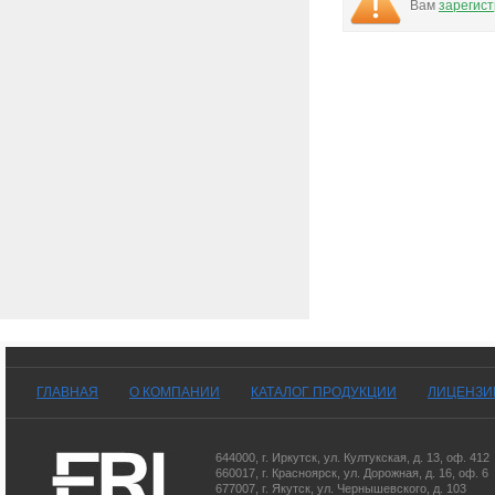
Вам
зарегис
ГЛАВНАЯ
О КОМПАНИИ
КАТАЛОГ ПРОДУКЦИИ
ЛИЦЕНЗИ
644000
,
г. Иркутск
,
ул. Култукская, д. 13
, оф. 412
660017
,
г. Красноярск
,
ул. Дорожная, д. 16, оф. 6
677007
,
г. Якутск
,
ул. Чернышевского, д. 103