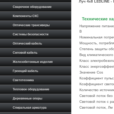
Луч 4х8 LEDLINE -
Сварочное оборудование
Компоненты СКС
Технические ха
Оптические трансиверы
Напряжение питания
В
Системы безопасности
Номинальная потреб
Мощность, потребля
Оптический кабель
Степень защиты обо
Силовой кабель
Вид климатического
Класс электробезоп
Железобетонные изделия
Класс энергоэффек
Греющий кабель
Значение Cos
Коэффициент пульс
Светотехника
Коэффициент свето
Тепловое оборудование
Количество источник
Световой поток без
Деревянные опоры
Световой поток с р
Световой поток, Лм
Спиральная арматура